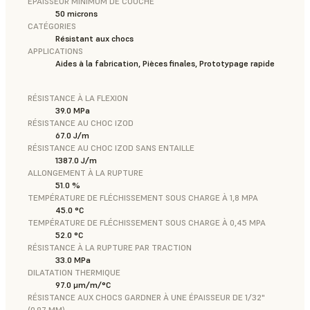
ÉPAISSEUR MINIMUM DE COUCHE
50 microns
CATÉGORIES
Résistant aux chocs
APPLICATIONS
Aides à la fabrication, Pièces finales, Prototypage rapide
RÉSISTANCE À LA FLEXION
39.0 MPa
RÉSISTANCE AU CHOC IZOD
67.0 J/m
RÉSISTANCE AU CHOC IZOD SANS ENTAILLE
1387.0 J/m
ALLONGEMENT À LA RUPTURE
51.0 %
TEMPÉRATURE DE FLÉCHISSEMENT SOUS CHARGE À 1,8 MPA
45.0 °C
TEMPÉRATURE DE FLÉCHISSEMENT SOUS CHARGE À 0,45 MPA
52.0 °C
RÉSISTANCE À LA RUPTURE PAR TRACTION
33.0 MPa
DILATATION THERMIQUE
97.0 μm/m/°C
RÉSISTANCE AUX CHOCS GARDNER À UNE ÉPAISSEUR DE 1/32"
(0,97 MM)