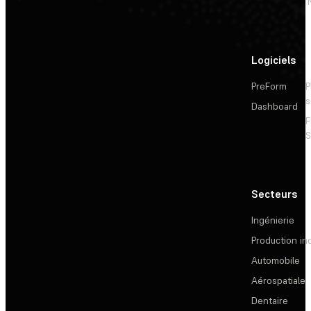
Logiciels
PreForm
P
s
Dashboard
F
S
Secteurs
Ingénierie
Production ind
Automobile
Aérospatiale
Dentaire