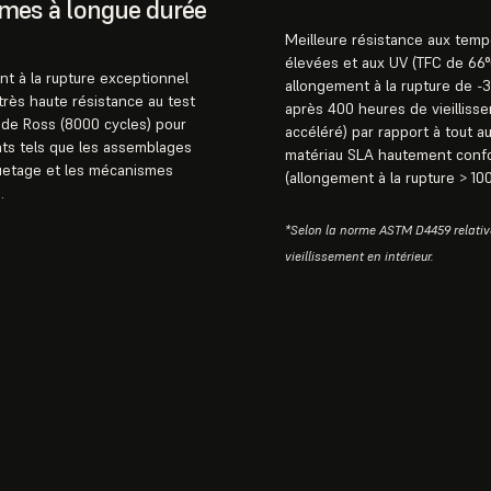
mes à longue durée
Meilleure résistance aux temp
élevées et aux UV (TFC de 66°
t à la rupture exceptionnel
allongement à la rupture de -
 très haute résistance au test
après 400 heures de vieilliss
 de Ross (8000 cycles) pour
accéléré) par rapport à tout a
ts tels que les assemblages
matériau SLA hautement con
uetage et les mécanismes
(allongement à la rupture > 100
.
*Selon la norme ASTM D4459 relativ
vieillissement en intérieur.