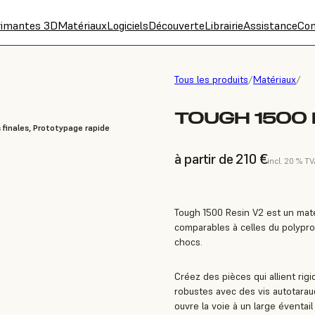
rimantes 3D
Matériaux
Logiciels
Découverte
Librairie
Assistance
Con
Tous les produits
/
Matériaux
/
TOUGH 1500 R
s finales, Prototypage rapide
à partir de 210 €
incl. 20 % T
Tough 1500 Resin V2 est un matéri
comparables à celles du polyprop
chocs.
Créez des pièces qui allient rig
robustes avec des vis autotarau
ouvre la voie à un large éventai