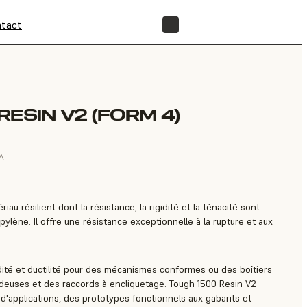
tact
BOUTIQUE
ESIN V2 (FORM 4)
VA
au résilient dont la résistance, la rigidité et la ténacité sont
ylène. Il offre une résistance exceptionnelle à la rupture et aux
idité et ductilité pour des mécanismes conformes ou des boîtiers
deuses et des raccords à encliquetage. Tough 1500 Resin V2
l d'applications, des prototypes fonctionnels aux gabarits et