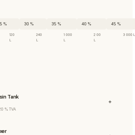
5 %
30 %
35 %
40 %
45 %
120
240
1 000
2 00
3 000 L
L
L
L
L
sin Tank
 20 % TVA
xer