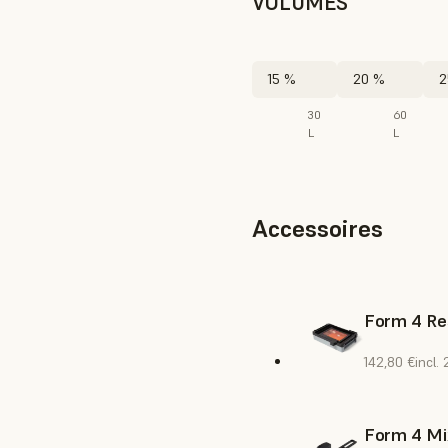
VOLUMES
15 %
20 %
2
30
60
L
L
Accessoires
Form 4 Re
142,80 €
incl.
Form 4 Mi