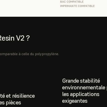
BAC COMPATIBLE
IMPRIMANTE COMPATIBLE
Resin V2 ?
comparable à celle du polypropylène.
Grande stabilité
environnementale 
les applications
té et résilience
exigeantes
es pièces