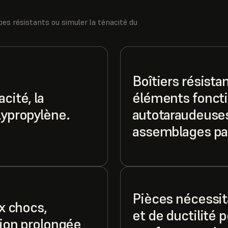
pes résistants ou simuler la ténacité du
Boîtiers résista
cité, la
éléments foncti
lypropylène.
autotaraudeuses
assemblages par
Pièces nécessit
ux chocs,
et de ductilité
tion prolongée