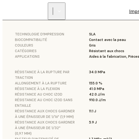
Imp
TECHNOLOGIE D’IMPRESSION
SLA
BIOCOMPATIBILITÉ
Contact avec la peau
COULEURS
Gris
CATÉGORIES
Résistant aux chocs
APPLICATIONS
Aides à la fabrication, Pièce
RÉSISTANCE À LA RUPTURE PAR
34.0 MPa
TRACTION
ALLONGEMENT À LA RUPTURE
155.0 %
RÉSISTANCE À LA FLEXION
41.0 MPa
RÉSISTANCE AU CHOC IZOD
42.0 J/m
RÉSISTANCE AU CHOC IZOD SANS
910.0 J/m
ENTAILLE
RÉSISTANCE AUX CHOCS GARDNER
11.1 J
À UNE ÉPAISSEUR DE 1/16" (1,9 MM)
RÉSISTANCE AUX CHOCS GARDNER
5.9 J
À UNE ÉPAISSEUR DE 1/32"
(0,97 MM)
FACTEUR D'INTENSITÉ DE
1.7 MPa-m1/2