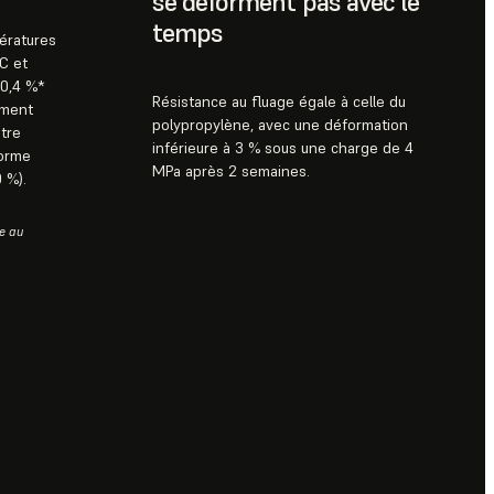
se déforment pas avec le
temps
ératures
C et
30,4 %*
Résistance au fluage égale à celle du
ement
polypropylène, avec une déformation
utre
inférieure à 3 % sous une charge de 4
forme
MPa après 2 semaines.
 %).
e au