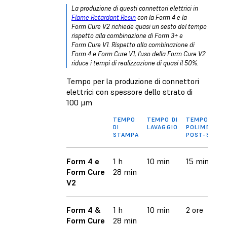
La produzione di questi connettori elettrici in
Flame Retardant Resin
con la Form 4 e la
Form Cure V2 richiede quasi un sesto del tempo
rispetto alla combinazione di Form 3+ e
Form Cure V1. Rispetto alla combinazione di
Form 4 e Form Cure V1, l'uso della Form Cure V2
riduce i tempi di realizzazione di quasi il 50%.
Tempo per la produzione di connettori
elettrici con spessore dello strato di
100 μm
TEMPO
TEMPO DI
TEMPO DI
DI
LAVAGGIO
POLIMERIZZ
STAMPA
POST-STAM
Form 4 e
1 h
10 min
15 min
Form Cure
28 min
V2
Form 4 &
1 h
10 min
2 ore
Form Cure
28 min