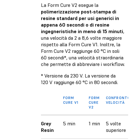
La Form Cure V2 esegue la
polimerizzazione post-stampa di
resine standard per usi generici in
appena 60 secondi o di resine
ingegneristiche in meno di 15 minuti
,
una velocità da 2 a 8,6 volte maggiore
rispetto alla Form Cure V1. Inoltre, la
Form Cure V2 raggiunge 60 °C in soli
60 secondi*, una velocità straordinaria
che permette di abbreviare i workflow.
* Versione da 230 V. La versione da
120 V raggiunge 60 °C in 80 secondi.
FORM
FORM
CONFRONTO
CURE V1
CURE
VELOCITÀ
V2
Grey
5 min
1 min
5 volte
Resin
superiore