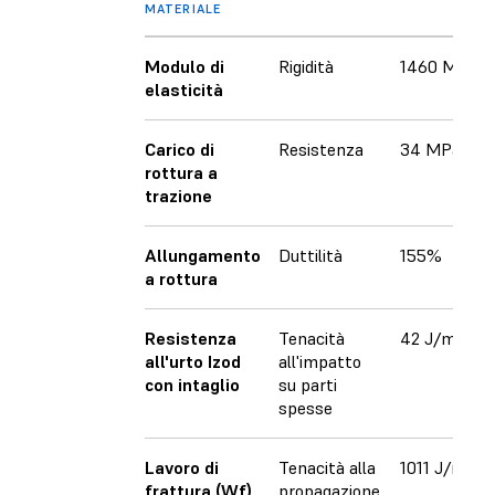
MATERIALE
Modulo di
Rigidità
1460 MPa
elasticità
Carico di
Resistenza
34 MPa
rottura a
trazione
Allungamento
Duttilità
155%
a rottura
Resistenza
Tenacità
42 J/m
all'urto Izod
all'impatto
con intaglio
su parti
spesse
Lavoro di
Tenacità alla
1011 J/m
frattura (Wf)
propagazione