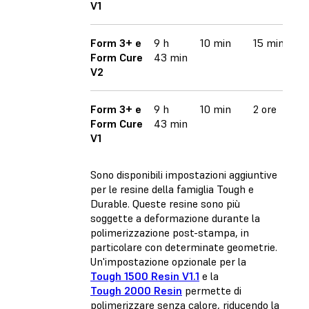
V1
Form 3+ e
9 h
10 min
15 min
Form Cure
43 min
V2
Form 3+ e
9 h
10 min
2 ore
Form Cure
43 min
V1
Sono disponibili impostazioni aggiuntive
per le resine della famiglia Tough e
Durable. Queste resine sono più
soggette a deformazione durante la
polimerizzazione post-stampa, in
particolare con determinate geometrie.
Un'impostazione opzionale per la
Tough 1500 Resin V1.1
e la
Tough 2000 Resin
permette di
polimerizzare senza calore, riducendo la