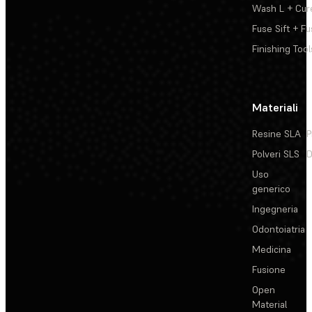
Wash L + Cur
Fuse Sift + Fu
Finishing Tool
Materiali
Resine SLA
P
Polveri SLS
D
Uso
generico
Ingegneria
Odontoiatria
Medicina
Fusione
Open
Material