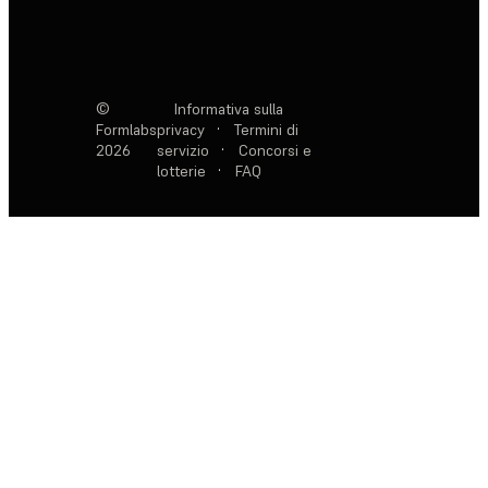
©
Informativa sulla
Formlabs
privacy
·
Termini di
2026
servizio
·
Concorsi e
lotterie
·
FAQ