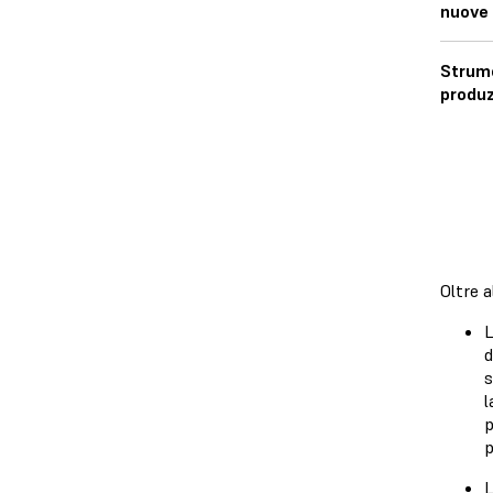
nuove 
Strume
produ
Oltre a
d
s
l
p
p
L