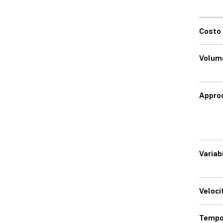
Costo 
Volume
Approc
Variab
Veloci
Tempo 