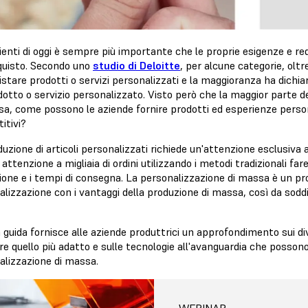
lienti di oggi è sempre più importante che le proprie esigenze e r
cquisto. Secondo uno
studio di Deloitte
, per alcune categorie, oltr
istare prodotti o servizi personalizzati e la maggioranza ha dichiar
otto o servizio personalizzato. Visto però che la maggior parte d
sa, come possono le aziende fornire prodotti ed esperienze perso
itivi?
uzione di articoli personalizzati richiede un'attenzione esclusiva ai
attenzione a migliaia di ordini utilizzando i metodi tradizionali f
one e i tempi di consegna. La personalizzazione di massa è un pro
lizzazione con i vantaggi della produzione di massa, così da soddis
.
guida fornisce alle aziende produttrici un approfondimento sui di
re quello più adatto e sulle tecnologie all'avanguardia che posson
alizzazione di massa.
WEBINAR