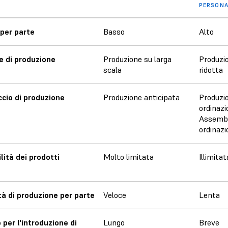
PERSONA
per parte
Basso
Alto
 di produzione
Produzione su larga
Produzi
scala
ridotta
cio di produzione
Produzione anticipata
Produzi
ordinazi
Assembl
ordinazi
ilità dei prodotti
Molto limitata
Illimitat
tà di produzione per parte
Veloce
Lenta
per l'introduzione di
Lungo
Breve