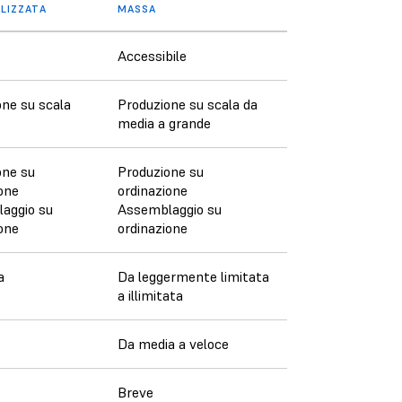
LIZZATA
MASSA
Accessibile
one su scala
Produzione su scala da
media a grande
one su
Produzione su
one
ordinazione
aggio su
Assemblaggio su
one
ordinazione
a
Da leggermente limitata
a illimitata
Da media a veloce
Breve