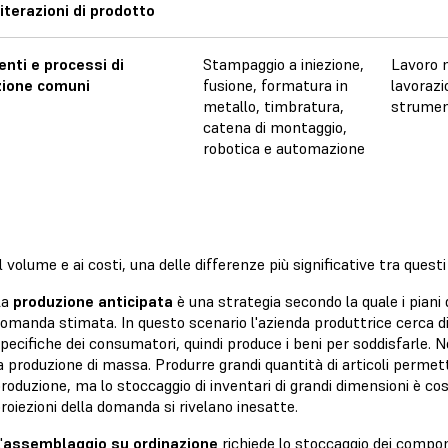
iterazioni di prodotto
nti e processi di
Stampaggio a iniezione,
Lavoro 
zione comuni
fusione, formatura in
lavoraz
metallo, timbratura,
strumen
catena di montaggio,
robotica e automazione
l volume e ai costi, una delle differenze più significative tra quest
La
produzione anticipata
è una strategia secondo la quale i piani 
omanda stimata. In questo scenario l'azienda produttrice cerca di 
pecifiche dei consumatori, quindi produce i beni per soddisfarle.
a produzione di massa. Produrre grandi quantità di articoli permett
roduzione, ma lo stoccaggio di inventari di grandi dimensioni è cos
roiezioni della domanda si rivelano inesatte.
'
assemblaggio su ordinazione
richiede lo stoccaggio dei compo