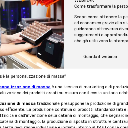
Come trasformare la person
Scopri come ottenere la pe
ed economico grazie alla st
guideranno attraverso divers
suggerimenti e approfondir
che già utilizzano la stam
Guarda il webinar
s'è la personalizzazione di massa?
sonalizzazione di massa
è una tecnica di marketing e di produzio
lizzazione dei prodotti creati su misura con il costo unitario rido
duzione di massa
tradizionale presuppone la produzione di grandi
o efficiente. La produzione continua di prodotti standardizzati è 
ettricità e dall'invenzione della catena di montaggio, che segnarono 
catena di montaggio, la produzione si spostò in strutture centrali
a terza rivoluzione industriale è iniziata intorno al 1970 con la cr