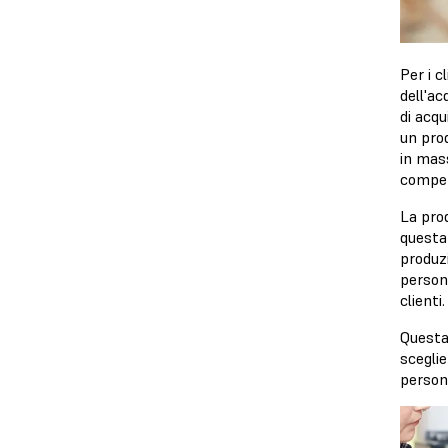
Per i c
dell'a
di acqu
un prod
in mas
compet
La prod
questa 
produzi
persona
clienti
Questa 
sceglie
person