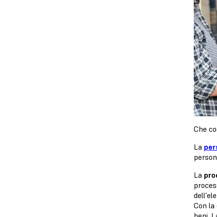
Che co
La
per
persona
La
pro
process
dell'el
Con la 
beni. L