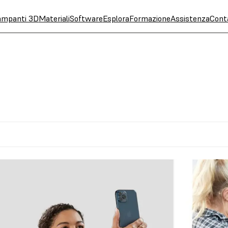
ampanti 3D
Materiali
Software
Esplora
Formazione
Assistenza
Cont