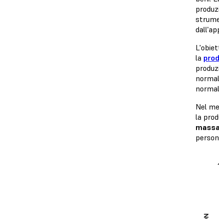
produz
strumen
dall'ap
L'obiet
la
prod
produzi
normalm
normal
Nel mer
la pro
mass
person