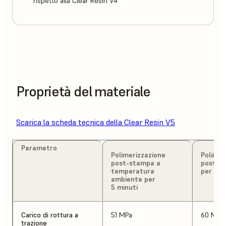
rispetto alla Clear Resin V4
Proprietà del materiale
Scarica la scheda tecnica della Clear Resin V5
Parametro
Polimerizzazione
Polimer
post-stampa a
post-s
temperatura
per 15 
ambiente per
5 minuti
Carico di rottura a
51 MPa
60 MPa
trazione