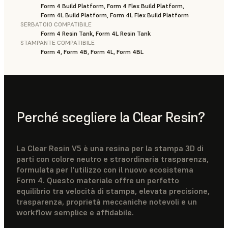
Form 4 Build Platform, Form 4 Flex Build Platform,
Form 4L Build Platform, Form 4L Flex Build Platform
SERBATOIO COMPATIBILE
Form 4 Resin Tank, Form 4L Resin Tank
STAMPANTE COMPATIBILE
Form 4, Form 4B, Form 4L, Form 4BL
Perché scegliere la Clear Resin?
La Clear Resin V5 è una resina per la stampa 3D di
parti con colore neutro e straordinaria trasparenza,
formulata per l'utilizzo con il nuovo ecosistema
Form 4. Questo materiale offre un perfetto
equilibrio tra velocità di stampa, elevata precisione,
trasparenza, proprietà meccaniche notevoli e un
workflow semplice e affidabile.