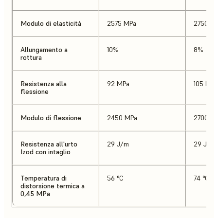
Modulo di elasticità
2575 MPa
2750 M
Allungamento a
10%
8%
rottura
Resistenza alla
92 MPa
105 MPa
flessione
Modulo di flessione
2450 MPa
2700 M
Resistenza all'urto
29 J/m
29 J/m
Izod con intaglio
Temperatura di
56 °C
74 °C
distorsione termica a
0,45 MPa