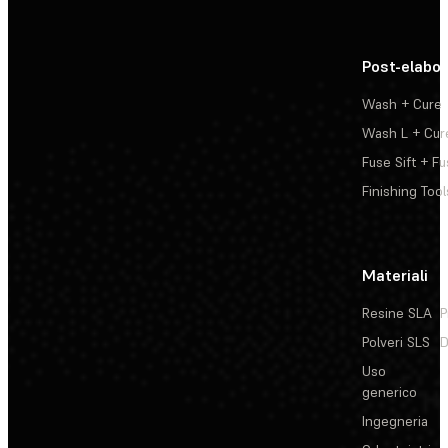
Post-elabo
Wash + Cure
Wash L + Cur
Fuse Sift + Fu
Finishing Tool
Materiali
Resine SLA
P
Polveri SLS
D
Uso
generico
Ingegneria