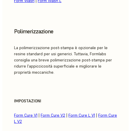
Form Wash
|
Form Wash L
Polimerizzazione
La polimerizzazione post-stampa è opzionale per le
resine standard per usi generici. Tuttavia, Formlabs
consiglia una breve polimerizzazione post-stampa per
ridurre l'appiccicosità superficiale e migliorare le
proprietà meccaniche.
IMPOSTAZIONI
Form Cure V1
|
Form Cure V2
|
Form Cure L V1
|
Form Cure
L V2