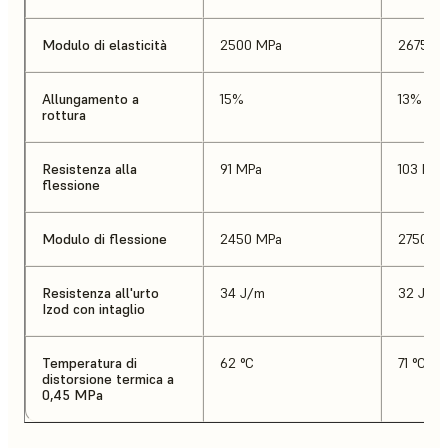
Modulo di elasticità
2500 MPa
2675 M
Allungamento a
15%
13%
rottura
Resistenza alla
91 MPa
103 MPa
flessione
Modulo di flessione
2450 MPa
2750 M
Resistenza all'urto
34 J/m
32 J/m
Izod con intaglio
Temperatura di
62 °C
71 °C
distorsione termica a
0,45 MPa