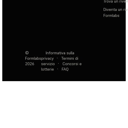
Trova un rive
Diventa un ri
Formlabs
©
Informativa sulla
Formlabs
privacy
·
Termini di
2026
servizio
·
Concorsi e
lotterie
·
FAQ