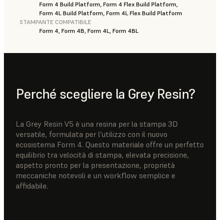
Form 4 Build Platform, Form 4 Flex Build Platform,
Form 4L Build Platform, Form 4L Flex Build Platform
STAMPANTE COMPATIBILE
Form 4, Form 4B, Form 4L, Form 4BL
Perché scegliere la Grey Resin?
La Grey Resin V5 è una resina per la stampa 3D
versatile, formulata per l'utilizzo con il nuovo
ecosistema Form 4. Questo materiale offre un perfetto
equilibrio tra velocità di stampa, elevata precisione,
aspetto pronto per la presentazione, proprietà
meccaniche notevoli e un workflow semplice e
affidabile.