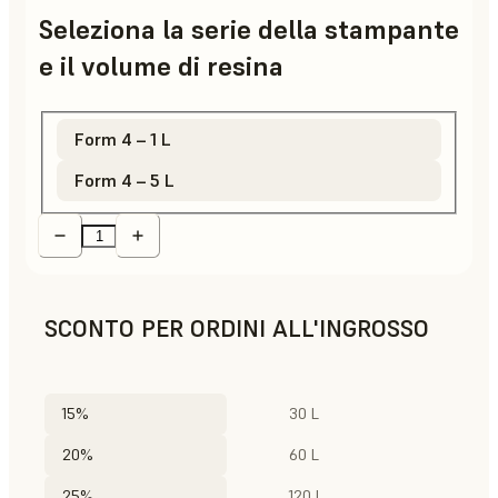
Seleziona la serie della stampante
e il volume di resina
Form 4 – 1 L
Form 4 – 5 L
SCONTO PER ORDINI ALL'INGROSSO
15%
30 L
20%
60 L
25%
120 L