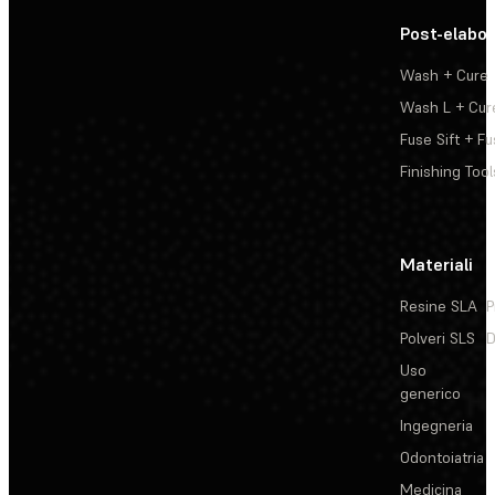
Post-elabo
Wash + Cure
Wash L + Cur
Fuse Sift + Fu
Finishing Tool
Materiali
Resine SLA
P
Polveri SLS
D
Uso
generico
Ingegneria
Odontoiatria
Medicina