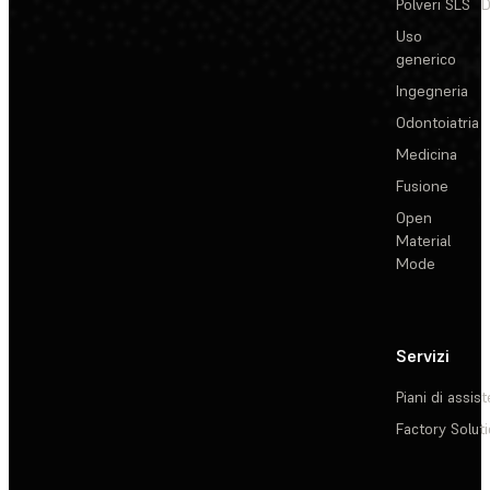
Polveri SLS
D
Uso
generico
Ingegneria
Odontoiatria
Medicina
Fusione
Open
Material
Mode
Servizi
Piani di assis
Factory Solut