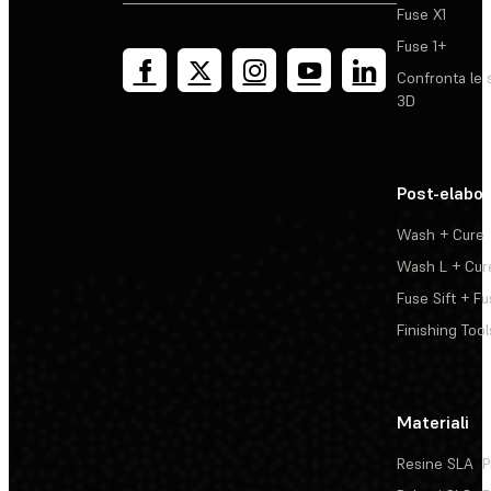
Fuse X1
Fuse 1+
Confronta le 
3D
Post-elabo
Wash + Cure
Wash L + Cur
Fuse Sift + Fu
Finishing Tool
Materiali
Resine SLA
P