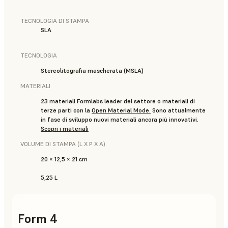
TECNOLOGIA DI STAMPA
SLA
TECNOLOGIA
Stereolitografia mascherata (MSLA)
MATERIALI
23 materiali Formlabs leader del settore o materiali di
terze parti con la
Open Material Mode
.
Sono attualmente
in fase di sviluppo nuovi materiali ancora più innovativi.
Scopri i materiali
VOLUME DI STAMPA (L X P X A)
20 × 12,5 × 21 cm
5,25 L
Form 4