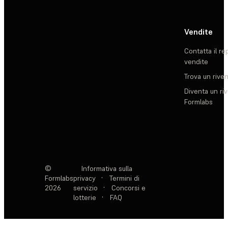
Vendite
Contatta il re
vendite
Trova un rive
Diventa un ri
Formlabs
©
Informativa sulla
Formlabs
privacy
·
Termini di
2026
servizio
·
Concorsi e
lotterie
·
FAQ