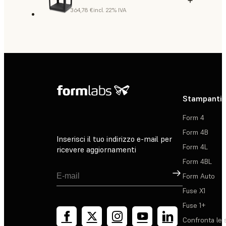
364,78 €
incl. 22% IVA
Stampanti 
Form 4
Form 4B
Inserisci il tuo indirizzo e-mail per
Form 4L
ricevere aggiornamenti
Form 4BL
Registrati
Form Auto
Fuse X1
Fuse 1+
Confronta le 