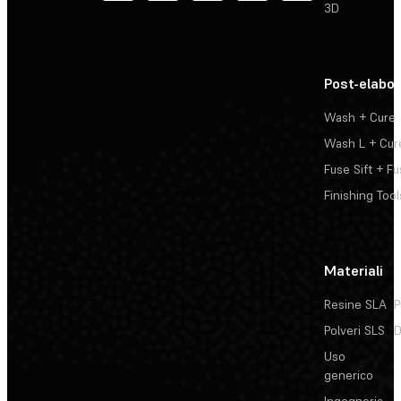
3D
Post-elabo
Wash + Cure
Wash L + Cur
Fuse Sift + Fu
Finishing Tool
Materiali
Resine SLA
P
Polveri SLS
D
Uso
generico
Ingegneria