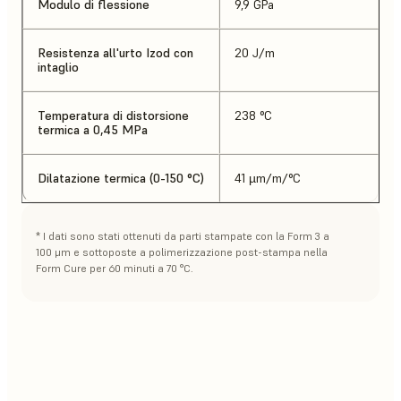
Modulo di flessione
9,9 GPa
Resistenza all'urto Izod con
20 J/m
intaglio
Temperatura di distorsione
238 °C
termica a 0,45 MPa
Dilatazione termica (0-150 °C)
41 µm/m/°C
* I dati sono stati ottenuti da parti stampate con la Form 3 a
100 μm e sottoposte a polimerizzazione post-stampa nella
Form Cure per 60 minuti a 70 °C.