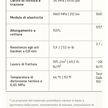
Carico di rottura a
34 MPa | 4930 psi
trazione
1460 MPa | 212 ksi
1600 MP
Modulo di elasticità
125%
Allungamento a
155%
rottura
2,7 J | 2
Resistenza agli urti
5,9 J | 52 in-lb
Gardner a 0,8 mm
2
1011 J/m
| 69,3 ft-
~2000 
Lavoro di frattura
2
2
lb/ft
lb/ft
Test no
Temperatura di
66 °C | 151 °F
Dalla le
distorsione termica a
100 ºC |
0,45 MPa
* Le proprietà del materiale potrebbero variare in base a
geometria della parte, orientamento di stampa, impostazioni di