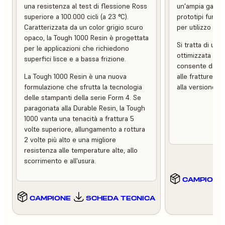
una resistenza al test di flessione Ross
un'ampia gamma 
superiore a 100.000 cicli (a 23 °C).
prototipi funzio
Caratterizzata da un color grigio scuro
per utilizzo fina
opaco, la Tough 1000 Resin è progettata
Si tratta di un
per le applicazioni che richiedono
ottimizzata per
superfici lisce e a bassa frizione.
consente di ot
La Tough 1000 Resin è una nuova
alle fratture 10
formulazione che sfrutta la tecnologia
alla versione p
delle stampanti della serie Form 4. Se
paragonata alla Durable Resin, la Tough
1000 vanta una tenacità a frattura 5
volte superiore, allungamento a rottura
2 volte più alto e una migliore
resistenza alle temperature alte, allo
scorrimento e all'usura.
CAMPIONE
CAMPIONE
SCHEDA TECNICA