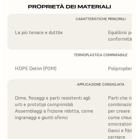
PROPRIETÀ DEI MATERIALI
CARATTERISTICHE PRINCIPALI
La più tenace e duttile
Equilibrio perfe
conformità
TERMOPLASTICA COMPARABILE
HDPE Delrin (POM)
Polipropilene
APPLICAZIONE CONSIGLIATA
Dime, fissaggi e parti resistenti agli
Parti che rich
urti e prototipi comprimibili
combinazione di
Assemblaggi a frizione ridotta, come
per creare me
ingranaggi e giunti sferici
come chiusure,
smorzatori
Ganci e fibbie, 
cerniere