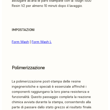
asciugare all'aria le parti stampate con la Tough 1500
Resin V2 per almeno 10 minuti dopo il lavaggio.
IMPOSTAZIONI
Form Wash
|
Form Wash L
Polimerizzazione
La polimerizzazione post-stampa delle resine
ingegneristiche e speciali è essenziale affinché i
componenti raggiungano la loro piena resistenza e
funzionalità. Questo passaggio completa la reazione
chimica avviata durante la stampa, consentendo alla
parte di passare dallo stato grezzo al risultato finale.