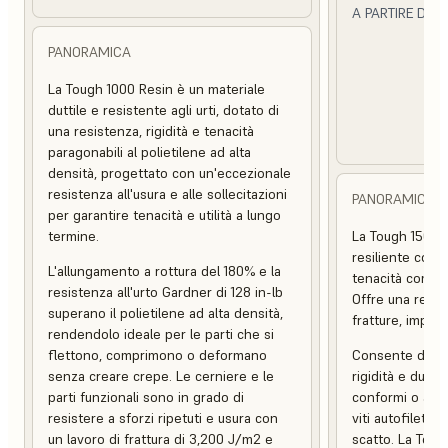
A PARTIRE DA
PANORAMICA
SC
La Tough 1000 Resin è un materiale
duttile e resistente agli urti, dotato di
una resistenza, rigidità e tenacità
paragonabili al polietilene ad alta
densità, progettato con un'eccezionale
resistenza all'usura e alle sollecitazioni
PANORAMICA
per garantire tenacità e utilità a lungo
termine.
La Tough 1500 
resiliente con r
L'allungamento a rottura del 180% e la
tenacità compara
resistenza all'urto Gardner di 128 in-lb
Offre una resis
superano il polietilene ad alta densità,
fratture, impatt
rendendolo ideale per le parti che si
flettono, comprimono o deformano
Consente di cre
senza creare crepe. Le cerniere e le
rigidità e dutti
parti funzionali sono in grado di
conformi o allo
resistere a sforzi ripetuti e usura con
viti autofiletta
un lavoro di frattura di 3,200 J/m2 e
scatto. La Toug