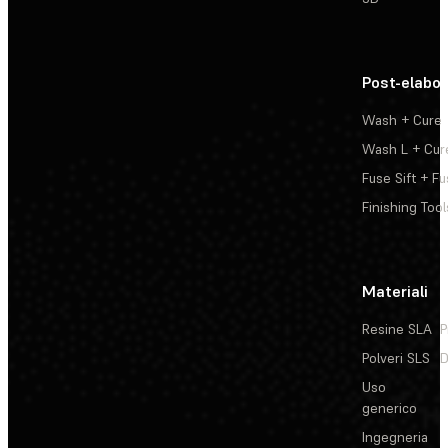
Post-elabo
Wash + Cure
Wash L + Cur
Fuse Sift + Fu
Finishing Tool
Materiali
Resine SLA
P
Polveri SLS
D
Uso
generico
Ingegneria