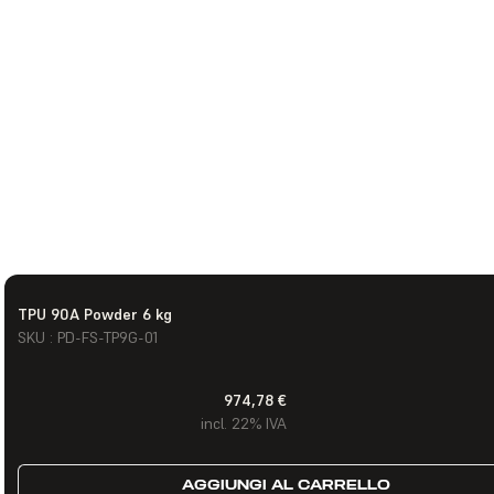
TPU 90A Powder 6 kg
SKU : PD-FS-TP9G-01
974,78 €
incl. 22% IVA
AGGIUNGI AL CARRELLO