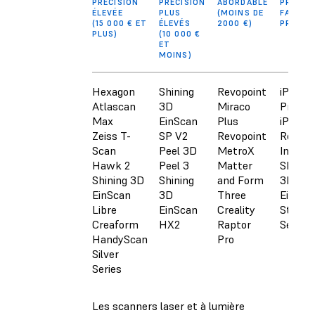
PRÉCISION
PRÉCISION
ABORDABLE
PRIX,
ÉLEVÉE
PLUS
(MOINS DE
FAIBLE
(15 000 € ET
ÉLEVÉS
2000 €)
PRÉCIS
PLUS)
(10 000 €
ET
MOINS)
Hexagon
Shining
Revopoint
iPhone
Atlascan
3D
Miraco
Pro &
Max
EinScan
Plus
iPad Pr
Zeiss T-
SP V2
Revopoint
Revopo
Scan
Peel 3D
MetroX
Inspire
Hawk 2
Peel 3
Matter
Shining
Shining 3D
Shining
and Form
3D
EinScan
3D
Three
Einsta
Libre
EinScan
Creality
Struct
Creaform
HX2
Raptor
Sensor
HandyScan
Pro
Silver
Series
Les scanners laser et à lumière