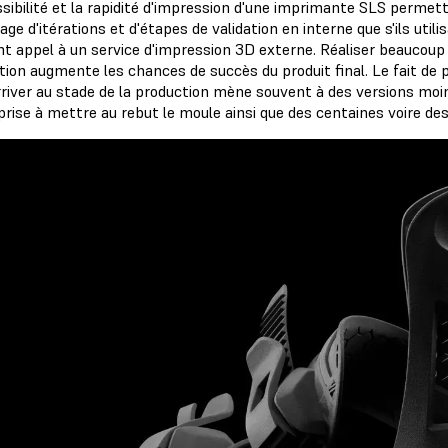
ssibilité et la rapidité d'impression d'une imprimante SLS permet
ge d'itérations et d'étapes de validation en interne que s'ils utili
ent appel à un service d'impression 3D externe. Réaliser beaucoup 
ion augmente les chances de succès du produit final. Le fait de p
rriver au stade de la production mène souvent à des versions moin
prise à mettre au rebut le moule ainsi que des centaines voire des 