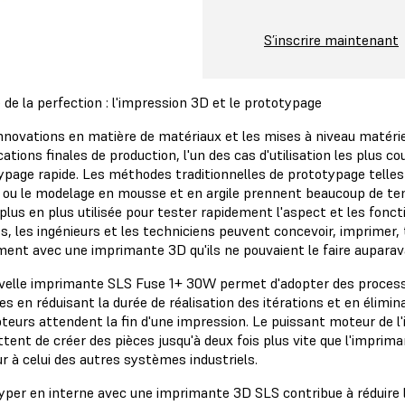
S’inscrire maintenant
de la perfection : l'impression 3D et le prototypage
 innovations en matière de matériaux et les mises à niveau matérie
cations finales de production, l'un des cas d'utilisation les plus
page rapide. Les méthodes traditionnelles de prototypage telles q
 ou le modelage en mousse et en argile prennent beaucoup de tem
plus en plus utilisée pour tester rapidement l'aspect et les fonc
s, les ingénieurs et les techniciens peuvent concevoir, imprimer,
ment avec une imprimante 3D qu'ils ne pouvaient le faire aupara
velle imprimante SLS Fuse 1+ 30W permet d'adopter des processu
es en réduisant la durée de réalisation des itérations et en élimi
teurs attendent la fin d'une impression. Le puissant moteur de l
tent de créer des pièces jusqu'à deux fois plus vite que l'impri
ur à celui des autres systèmes industriels.
yper en interne avec une imprimante 3D SLS contribue à réduire l