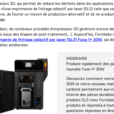
ession 3D, qui permet de réduire les déchets dans les application
 d'une imprimante de frittage sélectif par laser (SLS) telle que ce
ons, de fournir un moyen de production alternatif et de ne produir
age.
ant, de nombreux procédés d'impression 3D génèrent encore des d
 issus des étapes de post-traitement,...). Aujourd'hui, Formlabs in
imante de frittage sélectif par laser (SLS) Fuse 1+ 30W
, qui d
elles améliorées.
WEBINAIRE
Produire rapidement des p
nouvelle Fuse 1+ 30W
Découvrez comment notre 
30W et notre nouveau matér
carbone permettent aux ing
interne des pièces durable
produits SLS chez Formlab
produits et répondra à tou
questions-réponses en dire