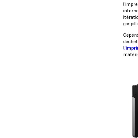
l'impr
interne
itérati
gaspill
Cepend
déchets
l'impr
matéri