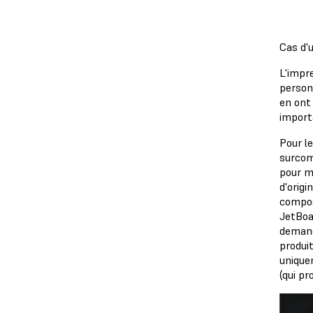
Cas d'
L'impre
person
en ont
import
Pour l
surcom
pour m
d'origi
compos
JetBoat
demand
produit
uniquem
(qui p