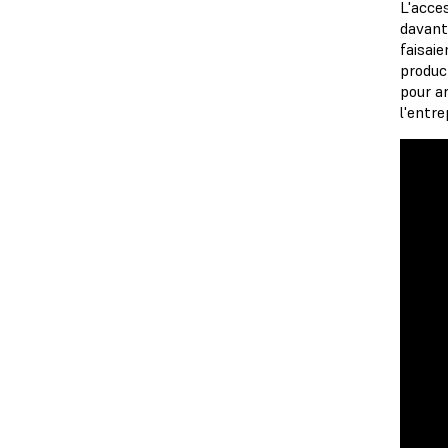
L'acce
davanta
faisai
product
pour a
l'entre