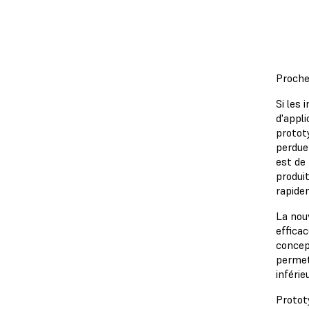
Proche 
Si les
d'appli
prototy
perdue
est de 
produit
rapide
La nou
efficac
concep
permet
inférie
Protot