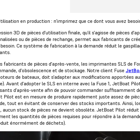
utilisation en production : n'imprimez que ce dont vous avez besoi
ssion 3D de pièces d'utilisation finale, qu'il s'agisse de pièces d'
nalisées ou de pièces de rechange, permet aux fabricants de crée
 besoin. Ce système de fabrication à la demande réduit le gaspilla
ants.
es fabricants de pièces d'après-vente, les imprimantes SLS de Fo
mande, d'obsolescence et de stockage. Notre client Fuse
JetBoa
oteurs de bateaux, doit s'adapter aux modifications apportées a
ne). Avant d'adopter le SLS en interne avec la Fuse 1, JetBoat Pil
ants d'après-vente afin de pouvoir commander suffisamment de pi
 Pilot est en mesure de produire rapidement juste assez de pièces
e, tout en évitant de conserver des stocks importants. Ainsi, lo
, aucun stock de pièces ne devient obsolète. JetBoat Pilot réduit d
ent les quantités de pièces requises pour répondre à la demande, 
roduit énormément de déchets).