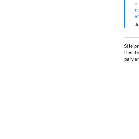
« 
no
é
J
Si le p
Des ité
parvie