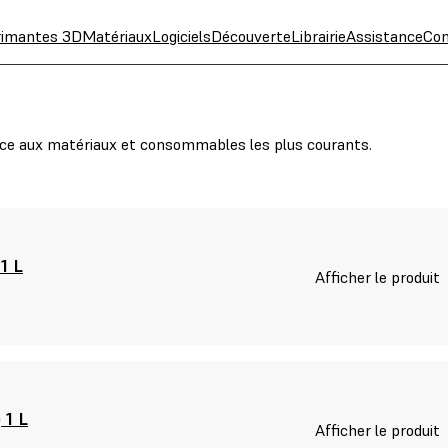
rimantes 3D
Matériaux
Logiciels
Découverte
Librairie
Assistance
Con
râce aux matériaux et consommables les plus courants.
1 L
Afficher le produit
 1 L
Afficher le produit