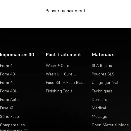
Passer au paiement
Imprimantes 3D
Post-traitement
Matériaux
Form 4
Wash + Cure
SLA Resins
Form 4B
Wash L + Cure L
Poudres SLS
Form 4L
Fuse Sift + Fuse Blast
Usage général
Form 4BL
Finishing Tools
Techniques
Form Auto
Dentaire
Fuse X1
Médical
Série Fuse
Moulage
Comparez les
Open Material Mode
imprimantes 3D