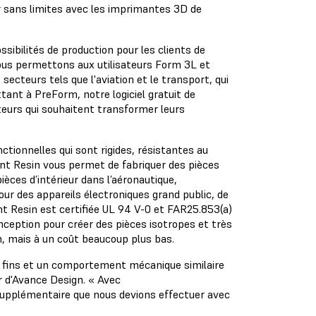
er sans limites avec les imprimantes 3D de
sibilités de production pour les clients de
nous permettons aux utilisateurs Form 3L et
cteurs tels que l'aviation et le transport, qui
tant à PreForm, notre logiciel gratuit de
ateurs qui souhaitent transformer leurs
tionnelles qui sont rigides, résistantes au
nt Resin vous permet de fabriquer des pièces
èces d’intérieur dans l’aéronautique,
pour des appareils électroniques grand public, de
t Resin est certifiée UL 94 V-0 et FAR25.853(a)
nception pour créer des pièces isotropes et très
on, mais à un coût beaucoup plus bas.
ls fins et un comportement mécanique similaire
r d'Avance Design. « Avec
 supplémentaire que nous devions effectuer avec