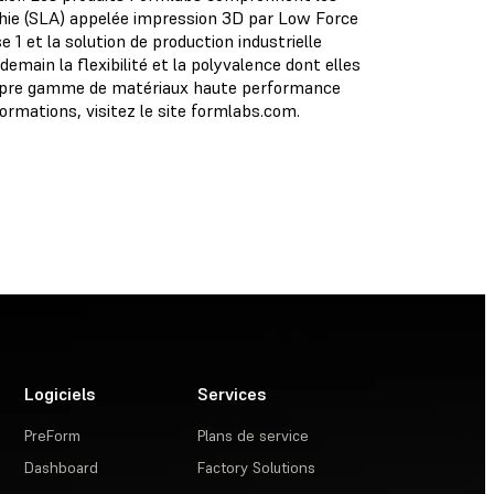
hie (SLA) appelée impression 3D par Low Force
 et la solution de production industrielle
main la flexibilité et la polyvalence dont elles
propre gamme de matériaux haute performance
formations, visitez le site formlabs.com.
Logiciels
Services
PreForm
Plans de service
Dashboard
Factory Solutions