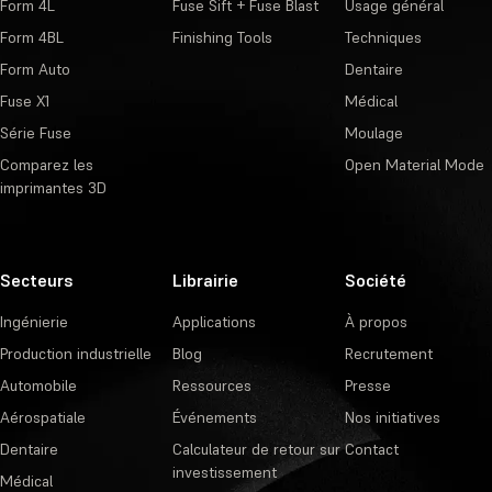
Form 4L
Fuse Sift + Fuse Blast
Usage général
Form 4BL
Finishing Tools
Techniques
Form Auto
Dentaire
Fuse X1
Médical
Série Fuse
Moulage
Comparez les
Open Material Mode
imprimantes 3D
Secteurs
Librairie
Société
Ingénierie
Applications
À propos
Production industrielle
Blog
Recrutement
Automobile
Ressources
Presse
Aérospatiale
Événements
Nos initiatives
Dentaire
Calculateur de retour sur
Contact
investissement
Médical