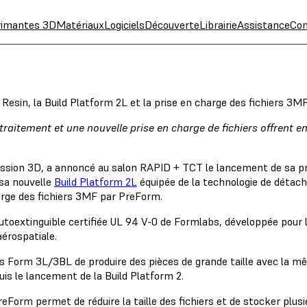
rimantes 3D
Matériaux
Logiciels
Découverte
Librairie
Assistance
Con
esin, la Build Platform 2L et la prise en charge des fichiers 3M
raitement et une nouvelle prise en charge de fichiers offrent e
ression 3D, a annoncé au salon RAPID + TCT le lancement de sa p
 sa nouvelle
Build Platform 2L
équipée de la technologie de détac
harge des fichiers 3MF par PreForm.
toextinguible certifiée UL 94 V-0 de Formlabs, développée pour les
'aérospatiale.
s Form 3L/3BL de produire des pièces de grande taille avec la mê
uis le lancement de la Build Platform 2.
reForm permet de réduire la taille des fichiers et de stocker plus