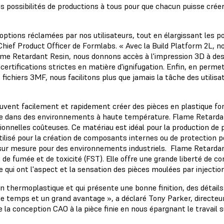
es possibilités de productions à tous pour que chacun puisse cré
tions réclamées par nos utilisateurs, tout en élargissant les pos
Chief Product Officer de Formlabs. « Avec la Build Platform 2L, 
e Retardant Resin, nous donnons accès à l'impression 3D à des se
rtifications strictes en matière d'ignifugation. Enfin, en permet
 fichiers 3MF, nous facilitons plus que jamais la tâche des utilis
uvent facilement et rapidement créer des pièces en plastique fonc
rme dans des environnements à haute température. Flame Retarda
nnelles coûteuses. Ce matériau est idéal pour la production de pi
e utilisé pour la création de composants internes ou de protection 
e sur mesure pour des environnements industriels. Flame Retardan
de fumée et de toxicité (FST). Elle offre une grande liberté de co
ce qui ont l'aspect et la sensation des pièces moulées par injecti
un thermoplastique et qui présente une bonne finition, des détai
de temps et un grand avantage », a déclaré Tony Parker, directeu
la conception CAO à la pièce finie en nous épargnant le travail