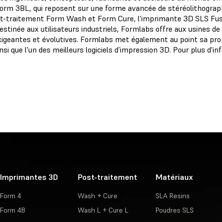
rm 3BL, qui reposent sur une forme avancée de stéréolithograp
st-traitement Form Wash et Form Cure, l'imprimante 3D SLS Fuse 1
née aux utilisateurs industriels, Formlabs offre aux usines de de
s exigeantes et évolutives. Formlabs met également au point sa 
nsi que l'un des meilleurs logiciels d’impression 3D. Pour plus d'in
Imprimantes 3D
Post-traitement
Matériaux
Form 4
Wash + Cure
SLA Resins
Form 4B
Wash L + Cure L
Poudres SLS