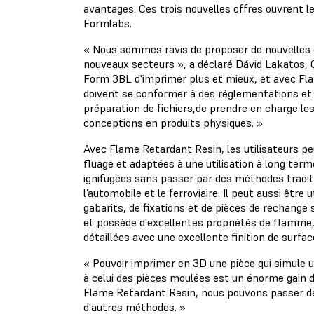
avantages. Ces trois nouvelles offres ouvrent l
Formlabs.
« Nous sommes ravis de proposer de nouvelles op
nouveaux secteurs », a déclaré Dávid Lakatos, 
Form 3BL d'imprimer plus et mieux, et avec Flam
doivent se conformer à des réglementations et ce
préparation de fichiers,de prendre en charge les
conceptions en produits physiques. »
Avec Flame Retardant Resin, les utilisateurs pe
fluage et adaptées à une utilisation à long te
ignifugées sans passer par des méthodes traditio
l’automobile et le ferroviaire. Il peut aussi êtr
gabarits, de fixations et de pièces de rechang
et possède d'excellentes propriétés de flamme, 
détaillées avec une excellente finition de surfa
« Pouvoir imprimer en 3D une pièce qui simule 
à celui des pièces moulées est un énorme gain 
Flame Retardant Resin, nous pouvons passer de 
d'autres méthodes. »