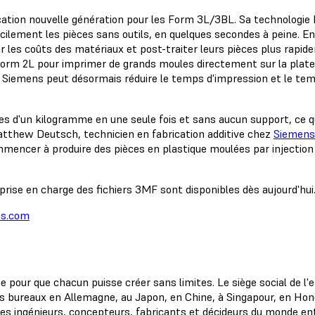
ication nouvelle génération pour les Form 3L/3BL. Sa technologi
cilement les pièces sans outils, en quelques secondes à peine. 
r les coûts des matériaux et post-traiter leurs pièces plus rapi
tform 2L pour imprimer de grands moules directement sur la platef
 Siemens peut désormais réduire le temps d'impression et le temps
 d'un kilogramme en une seule fois et sans aucun support, ce qu
 Matthew Deutsch, technicien en fabrication additive chez
Siemens
encer à produire des pièces en plastique moulées par injection 
prise en charge des fichiers 3MF sont disponibles dès aujourd'hui
s.com
e pour que chacun puisse créer sans limites. Le siège social de l'
s bureaux en Allemagne, au Japon, en Chine, à Singapour, en Hong
des ingénieurs, concepteurs, fabricants et décideurs du monde e