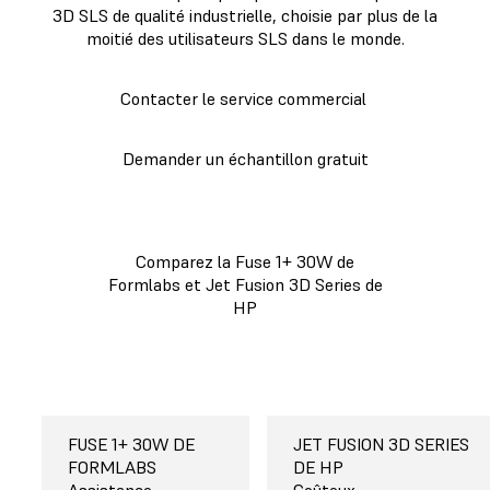
3D SLS de qualité industrielle, choisie par plus de la
moitié des utilisateurs SLS dans le monde.
Contacter le service commercial
Demander un échantillon gratuit
Comparez la Fuse 1+ 30W de
Formlabs et Jet Fusion 3D Series de
HP
Fuse 1+ 30W de Formlabs
FUSE 1+ 30W DE
FUSE 1+ 30W DE
FUSE 1+ 30W DE
FUSE 1+ 30W DE
FUSE 1+ 30W DE
FUSE 1+ 30W DE
Jet Fusion 3D Series de H
JET FUSION 3D SERIES
JET FUSION 5000 DE
JET FUSION 3D SERIES
JET FUSION 3D SERIES
JET FUSION 3D SERIES
JET FUSION 3D SERIES
FORMLABS
FORMLABS
FORMLABS
FORMLABS
FORMLABS
FORMLABS
DE HP
HP
DE HP
DE HP
DE HP
DE HP
De 28 399 € à
165 x 165 x 300 mm
Sept matériaux
Puissant, gratuit,
Assistance
De 350 000 € à plus de
38 x 28,4 x 25 cm
De un à sept
Payant et compliqué
Coûteux