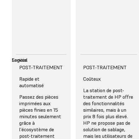
analyse détaillée
basée sur votre
volume et vos
applications.
Contacter un expert
de
l’impression 3D
Coûts
Technologie d’impression
Volume d’impression
Matériaux
Flux de travail et exigences
Logiciel
Service
ÉVOLUTIVITÉ,
EFFICACITÉ
POST-TRAITEMENT
ÉVOLUTIVITÉ,
EFFICACITÉ
POST-TRAITEMENT
REDONDANCE ET
REDONDANCE ET
Gaspillage minimal
Rapide et
Gaspillage important
Coûteux
POLYVALENCE
POLYVALENCE
automatisé
Les pièces peuvent
Le procédé MJF exige
La station de post-
être agencées les
Passez des pièces
que vous espaciez les
traitement de HP offre
unes contre les
imprimées aux
pièces pour réduire
des fonctionnalités
autres dans la
pièces finies en 15
l'accumulation
similaires, mais à un
chambre de
minutes seulement
thermique. La densité
prix 8 fois plus élevé.
Évolution au rythme
Payez pour la capacité
fabrication de la
grâce à
d'agencement
HP ne propose pas de
de votre croissance
inutilisée
Fuse 1+ 30W pour
l'écosystème de
recommandée est
solution de sablage,
La série Fuse
maximiser le
post-traitement
limitée à environ 8 –
mais les utilisateurs de