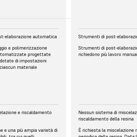
biocompatibili, utilizza la
st-elaborazione automatica
Strumenti di post-elaboraz
Y
RISOLUZIONE XY
aggio e polimerizzazione
Strumenti di post-elaboraz
22 µm per la Sonic Mini 8K,
tomatizzate progettate
richiedono più lavoro manua
la Sonic Mighty 12K
dotate di impostazioni
eimpostato per una
 ciascun materiale
llo di subpixel, che si
Antialiasing per una finitura
zioni superiori sui dettagli
liscia.
di piccole dimensioni.
la risoluzione
elazione e riscaldamento
Nessun sistema di miscelaz
MINOSA
SORGENTE LUMINOSA
riscaldamento della resina
luminazione con 60 LED a
Modulo LED a proiezione li
 e una più ampia varietà di
È richiesta la miscelazione
a uniforme e una serie
uniformità della luce.
ili, tra cui quelli
periodica della resina. Data 