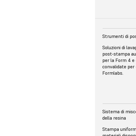
*Per stampare parti 
Form 4B.
Strumenti di po
RISOLUZIONE X
Soluzioni di lav
50 µm
post-stampa au
per la Form 4 e 
Antialiasing pr
convalidate per
risoluzione a live
Formlabs.
traduce in presta
precisi e quelli 
Scopri di più sul
Sistema di misc
SORGENTE LU
della resina
Unità di retroil
Stampa uniforme
lunghezza d'ond
materiali disponib