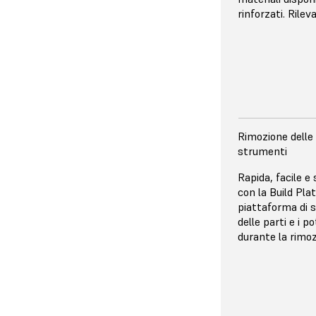
personalizzata 
rinforzati. Rilev
rendono la luc
collimata anche
Rimozione delle 
MECCANISMO D
strumenti
Il film di rilasc
Rapida, facile 
struttura ruvida
con la Build Pla
per impedire che
piattaforma di 
tra il serbatoio 
delle parti e i p
Light Processing
durante la rimoz
resina è dotato 
flessibile a dop
delicatamente da
polimerizzato e 
esercitate su qu