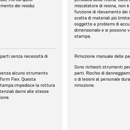
di lenti piano-convesse che
amento dei residui.
miscelatore di resina, non 
e estremamente uniforme e
funzione di rilevamento dei r
 a potenze elevate.
scelta di materiali più limita
soggette a problemi di acc
dimensionale e si possono ver
stampa.
parti senza necessità di
Rimozione manuale delle pa
I DISTACCO
MECCANISMO DI DISTACC
Sono richiesti strumenti pe
io ottico brevettato con
Estrazione diretta in combi
e senza alcuno strumento
parti. Rischio di danneggiam
 introduce un flusso d'aria
film di rilascio in PFA non du
tform Flex. Questa
o di lesioni al personale dur
 si crei un effetto ventosa
meccanismo di distacco bas
stampa impedisce la rottura
rimozione.
resina e la
sacrificare qualità delle parti
otenziali danni alle stesse
 Unit, mentre il serbatoio
velocità di stampa.
ione.
di un film di rivestimento
pio strato che si separa
i bordi dello strato
riduce le forze di distacco
est'ultimo.