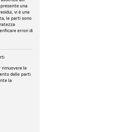
è presente una
esidui, vi è una
ta, le parti sono
uratezza
ificare errori di
rti
O
r rimuovere le
nazione con un
ento delle parti
revole. Il
ante la
e costringe a
, affidabilità o