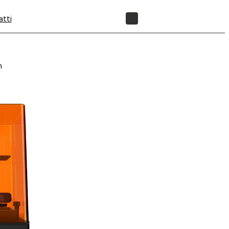
atti
NEGOZIO
n