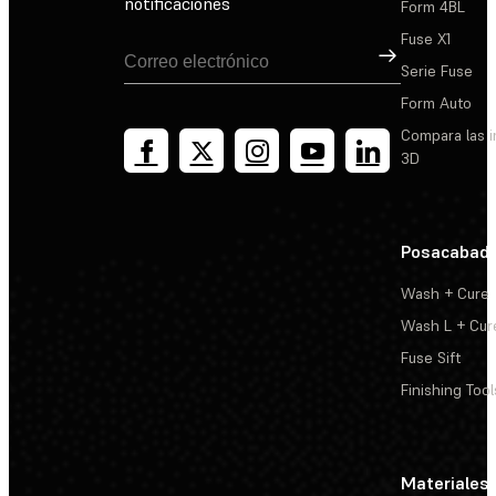
notificaciones
Form 4BL
Fuse X1
Suscribirse
Serie Fuse
Form Auto
Compara las 
3D
Posacabad
Wash + Cure
Wash L + Cur
Fuse Sift
Finishing Tool
Materiales