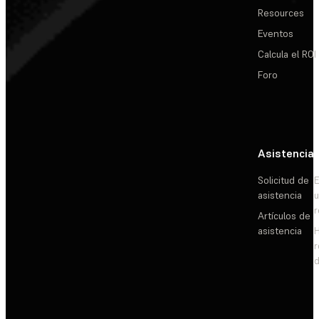
Resources
Eventos
Calcula el ROI
Foro
Asistencia
Solicitud de
E
asistencia
Artículos de
asistencia
d