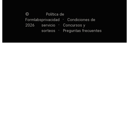
©
Política de
Formlabs
privacidad
·
Condiciones de
2026
servicio
·
Concursos y
sorteos
·
Preguntas frecuentes