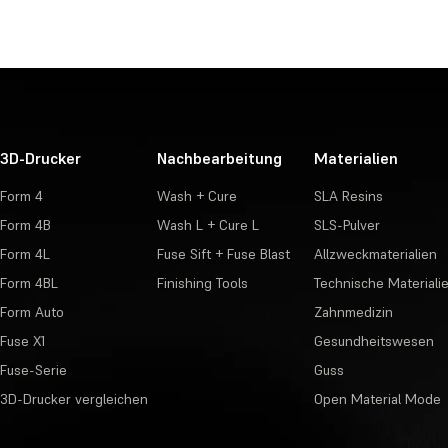
3D-Drucker
Nachbearbeitung
Materialien
Form 4
Wash + Cure
SLA Resins
Form 4B
Wash L + Cure L
SLS-Pulver
Form 4L
Fuse Sift + Fuse Blast
Allzweckmaterialien
Form 4BL
Finishing Tools
Technische Materiali
Form Auto
Zahnmedizin
Fuse X1
Gesundheitswesen
Fuse-Serie
Guss
3D-Drucker vergleichen
Open Material Mode