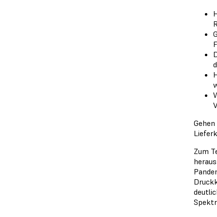
H
R
G
F
D
d
H
W
V
Gehen 
Liefer
Zum Te
heraus
Pandem
Druckk
deutli
Spektr