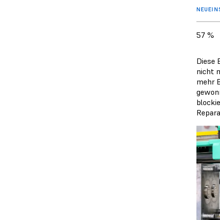
NEUEIN
57 %
Diese 
nicht 
mehr B
gewonn
blocki
Repara