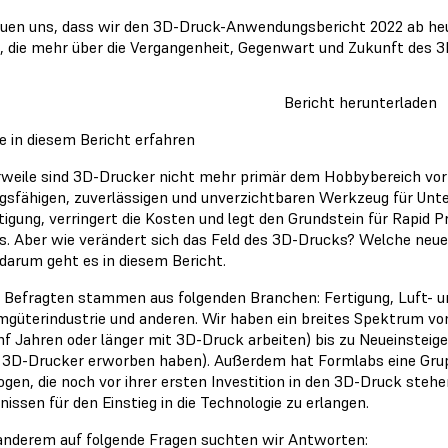
euen uns, dass wir den 3D-Druck-Anwendungsbericht 2022 ab heu
n, die mehr über die Vergangenheit, Gegenwart und Zukunft des 
Bericht herunterladen
e in diesem Bericht erfahren
rweile sind 3D-Drucker nicht mehr primär dem Hobbybereich vor
ngsfähigen, zuverlässigen und unverzichtbaren Werkzeug für Un
rtigung, verringert die Kosten und legt den Grundstein für Rapid 
s. Aber wie verändert sich das Feld des 3D-Drucks? Welche ne
darum geht es in diesem Bericht.
 Befragten stammen aus folgenden Branchen: Fertigung, Luft- u
güterindustrie und anderen. Wir haben ein breites Spektrum von
ünf Jahren oder länger mit 3D-Druck arbeiten) bis zu Neueinsteige
 3D-Drucker erworben haben). Außerdem hat Formlabs eine Gru
ogen, die noch vor ihrer ersten Investition in den 3D-Druck ste
ssen für den Einstieg in die Technologie zu erlangen.
anderem auf folgende Fragen suchten wir Antworten: