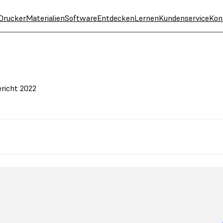
Drucker
Materialien
Software
Entdecken
Lernen
Kundenservice
Kon
richt 2022