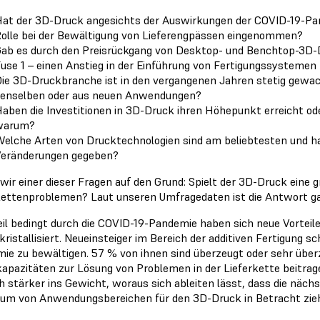
at der 3D-Druck angesichts der Auswirkungen der COVID-19-Pand
olle bei der Bewältigung von Lieferengpässen eingenommen?
ab es durch den Preisrückgang von Desktop- und Benchtop-3D
use 1 – einen Anstieg in der Einführung von Fertigungssystemen
ie 3D-Druckbranche ist in den vergangenen Jahren stetig gew
enselben oder aus neuen Anwendungen?
aben die Investitionen in 3D-Druck ihren Höhepunkt erreicht od
warum?
elche Arten von Drucktechnologien sind am beliebtesten und ha
eränderungen gegeben?
wir einer dieser Fragen auf den Grund: Spielt der 3D-Druck eine g
kettenproblemen? Laut unseren Umfragedaten ist die Antwort gan
il bedingt durch die COVID-19-Pandemie haben sich neue Vorteil
kristallisiert. Neueinsteiger im Bereich der additiven Fertigung 
ie zu bewältigen. 57 % von ihnen sind überzeugt oder sehr überz
apazitäten zur Lösung von Problemen in der Lieferkette beitrage
ch stärker ins Gewicht, woraus sich ableiten lässt, dass die näch
um von Anwendungsbereichen für den 3D-Druck in Betracht zieh