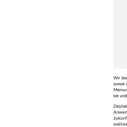
Wir be
sowie 
Meinun
sie un
Deshal
Anwend
zukünf
weltwe