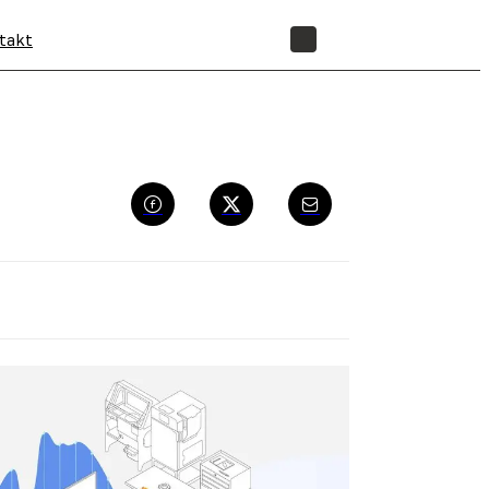
takt
SHOP