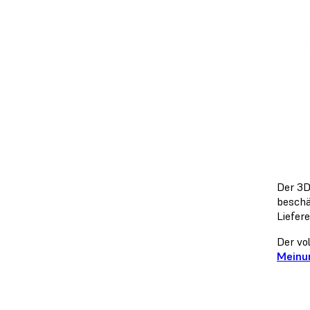
Der 3D
beschä
Liefer
Der vo
Meinun