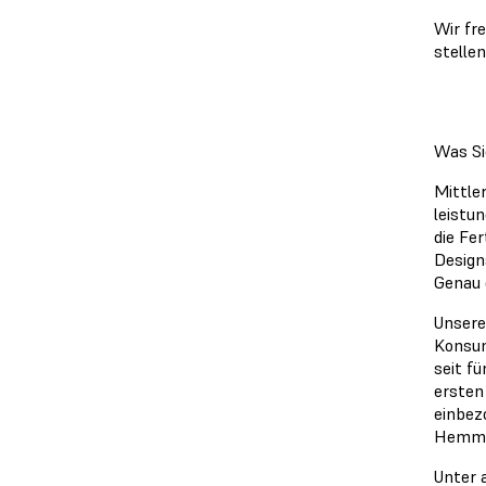
Wir fr
stelle
Was Si
Mittle
leistu
die Fe
Design
Genau 
Unsere
Konsum
seit f
ersten
einbez
Hemmni
Unter 