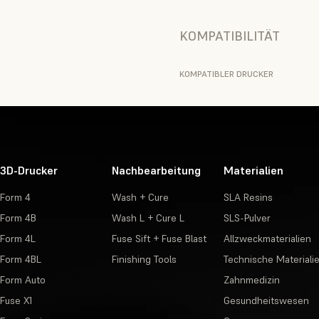
KOMPATIBILITÄT
KOMPATIBLER DRUCKER
3D-Drucker
Nachbearbeitung
Materialien
Form 4
Wash + Cure
SLA Resins
Form 4B
Wash L + Cure L
SLS-Pulver
Form 4L
Fuse Sift + Fuse Blast
Allzweckmaterialien
Form 4BL
Finishing Tools
Technische Materiali
Form Auto
Zahnmedizin
Fuse X1
Gesundheitswesen