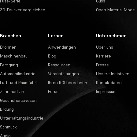
Fuse-Serie
Guss
3D-Drucker vergleichen
Open Material Mode
Branchen
Lernen
Unternehmen
Drohnen
Anwendungen
Über uns
Maschinenbau
Blog
Karriere
Fertigung
Ressourcen
Presse
Automobilindustrie
Veranstaltungen
Unsere Initiativen
Luft- und Raumfahrt
Ihren ROI berechnen
Kontaktdaten
Zahnmedizin
Forum
Impressum
Gesundheitswesen
Bildung
Unterhaltungsindustrie
Schmuck
Audio