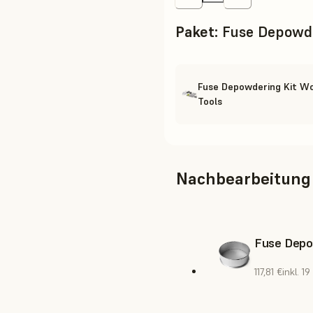
Paket
:
Fuse Depowde
Fuse Depowdering Kit W
Tools
Nachbearbeitung
Fuse Depow
117,81 €
inkl. 1