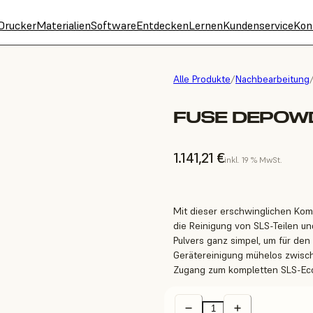
Drucker
Materialien
Software
Entdecken
Lernen
Kundenservice
Kon
Alle Produkte
/
Nachbearbeitung
FUSE DEPOWD
1.141,21 €
inkl. 19 % MwSt.
Mit dieser erschwinglichen Kom
die Reinigung von SLS-Teilen 
Pulvers ganz simpel, um für de
Gerätereinigung mühelos zwisch
Zugang zum kompletten SLS-Ecos