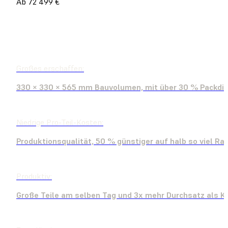
Ab 72 499 €
VERTRIEB KONTAKTIEREN
PRODUKTDEMO BUCHEN
Großes erschaffen:
330 × 330 × 565 mm Bauvolumen, mit über 30 % Packdi
Niedrige Pro-Teil-Kosten:
Produktionsqualität, 50 % günstiger auf halb so viel R
Produktiv:
Große Teile am selben Tag und 3x mehr Durchsatz als 