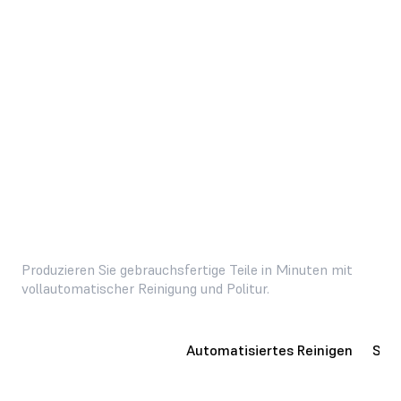
MEHR ERFAHREN
Produzieren Sie gebrauchsfertige Teile in Minuten mit
vollautomatischer Reinigung und Politur.
Verkaufsfertige Teile
Automatisiertes Reinigen
Spar