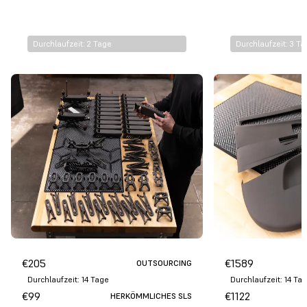
€
51
€
68
FUSE X1
pro Rahmen
Durchlaufzeit: 2 Tage
Durchlaufzeit: 3 T
€
205
€
1589
OUTSOURCING
Durchlaufzeit: 14 Tage
Durchlaufzeit: 14 Ta
€
99
€
1122
HERKÖMMLICHES SLS