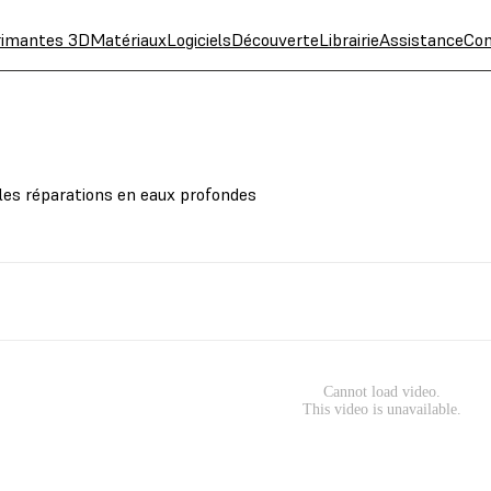
rimantes 3D
Matériaux
Logiciels
Découverte
Librairie
Assistance
Con
es réparations en eaux profondes