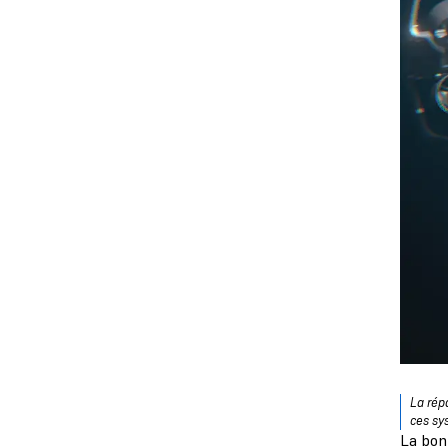
La rép
ces sy
La bon