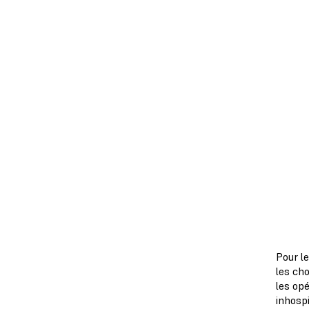
Pour l
les ch
les op
inhospi