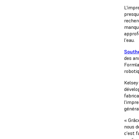
L'impr
presqu
recher
manque
approfo
l'eau.
South
des an
Forml
roboti
Kelsey 
dévelo
fabric
l'impre
généra
« Grâce
nous d
c'est f