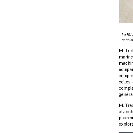
Le ROV
consist
M. Tre
marine
machin
équipe
équipe
celles-
comple
généra
M. Trel
étanch
pourra
explora