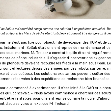
 de SoSub a d'abord été conçu comme une solution à un problème auquel M. Trelo
ant à réparer les filets de pêche était fastidieux et pouvait être dangereux. Il de
loar ne s'est pas fixé pour objectif de développer des ROV et de 
s. Initialement, SoSub était une entreprise de maintenance et d
es sous-marines. M. Treloar a constaté qu'ils étaient régulièreme
ments de pêche industriels. Il s'agissait d'interventions exigeant
s de plongeurs devaient recoudre les filets à la main sous l'eau.
ci sont effectuées depuis des années par des robots sur terre, ma
xe et plus coûteux. Les solutions existantes peuvent coûter des c
lement réservées à des expéditions de recherche bien financées.
oar a commencé à expérimenter : il s'est initié à la CAO et a che
es qu'il concevait. « Nous avons commencé à chercher des soluti
ient être rentables pour une entreprise comme la nôtre. D'abord
nt d'autres voies », explique M. Treloard.