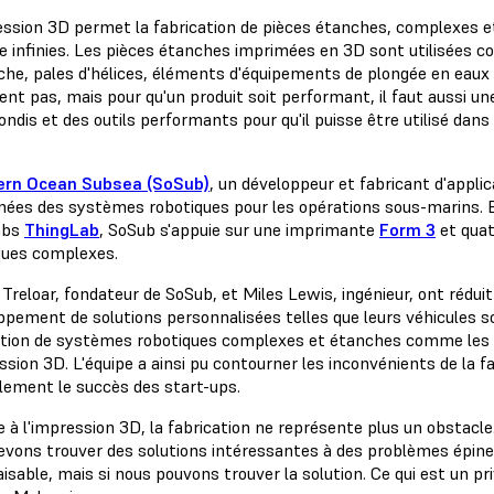
ession 3D permet la fabrication de pièces étanches, complexes et
e infinies. Les pièces étanches imprimées en 3D sont utilisées
che, pales d'hélices, éléments d'équipements de plongée en eaux 
nt pas, mais pour qu'un produit soit performant, il faut aussi 
ndis et des outils performants pour qu'il puisse être utilisé dans
ern Ocean Subsea (SoSub)
, un développeur et fabricant d'appli
nées des systèmes robotiques pour les opérations sous-marins. En
abs
ThingLab
, SoSub s'appuie sur une imprimante
Form 3
et qua
ques complexes.
Treloar, fondateur de SoSub, et Miles Lewis, ingénieur, ont réduit 
ppement de solutions personnalisées telles que leurs véhicules
ation de systèmes robotiques complexes et étanches comme les 
ssion 3D. L'équipe a ainsi pu contourner les inconvénients de la fa
lement le succès des start-ups.
 à l'impression 3D, la fabrication ne représente plus un obstacle.
evons trouver des solutions intéressantes à des problèmes épineu
aisable, mais si nous pouvons trouver la solution. Ce qui est un pr