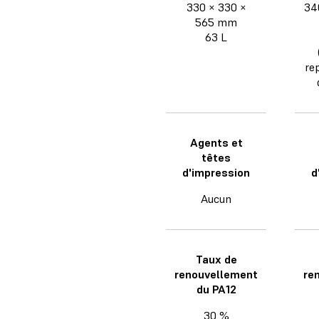
330 × 330 ×
34
565 mm
63 L
re
Agents et
têtes
d'impression
d
Aucun
Taux de
renouvellement
re
du PA12
30 %