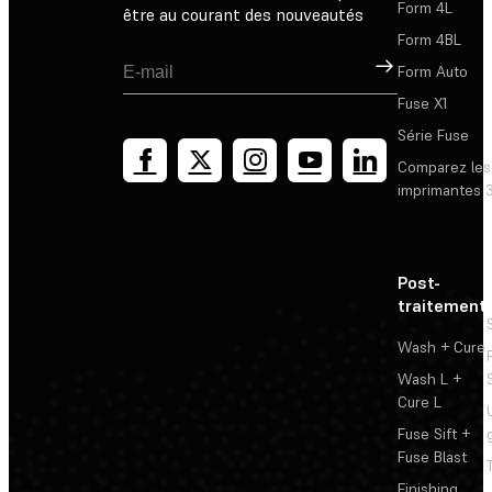
Form 4L
être au courant des nouveautés
Form 4BL
Inscription
Form Auto
Fuse X1
Série Fuse
Comparez les
imprimantes 
Post-
traitement
Wash + Cure
Wash L +
Cure L
Fuse Sift +
Fuse Blast
Finishing