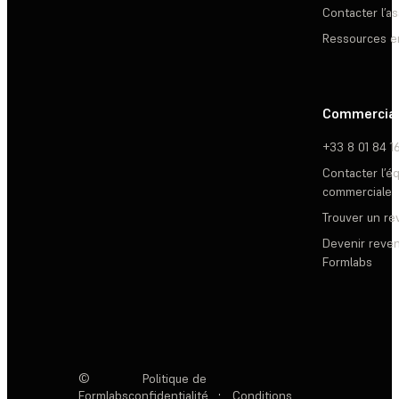
Contacter l’a
Ressources e
Commercia
+33 8 01 84 1
Contacter l’é
commerciale
Trouver un r
Devenir reve
Formlabs
©
Politique de
Formlabs
confidentialité
·
Conditions