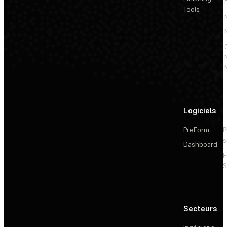
Tools
Logiciels
PreForm
P
s
Dashboard
F
S
Secteurs