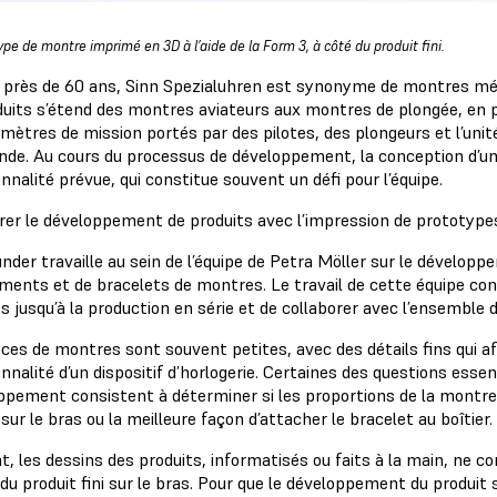
ype de montre imprimé en 3D à l’aide de la Form 3, à côté du produit fini.
 près de 60 ans, Sinn Spezialuhren est synonyme de montres mé
duits s’étend des montres aviateurs aux montres de plongée, en
ètres de mission portés par des pilotes, des plongeurs et l’unité 
nde. Au cours du processus de développement, la conception d’u
nnalité prévue, qui constitue souvent un défi pour l’équipe.
rer le développement de produits avec l’impression de prototype
nder travaille au sein de l’équipe de Petra Möller sur le développ
ents et de bracelets de montres. Le travail de cette équipe con
s jusqu’à la production en série et de collaborer avec l’ensemble 
èces de montres sont souvent petites, avec des détails fins qui a
nnalité d’un dispositif d’horlogerie. Certaines des questions esse
ppement consistent à déterminer si les proportions de la montre
 sur le bras ou la meilleure façon d’attacher le bracelet au boîtier.
t, les dessins des produits, informatisés ou faits à la main, ne
 du produit fini sur le bras. Pour que le développement du produit