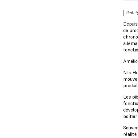
Protot
Depuis
de pro
chronom
allema
fonctio
Amélio
Nils Hu
mouvem
produit
Les pi
fonctio
dévelo
boîtier
Souven
réalité