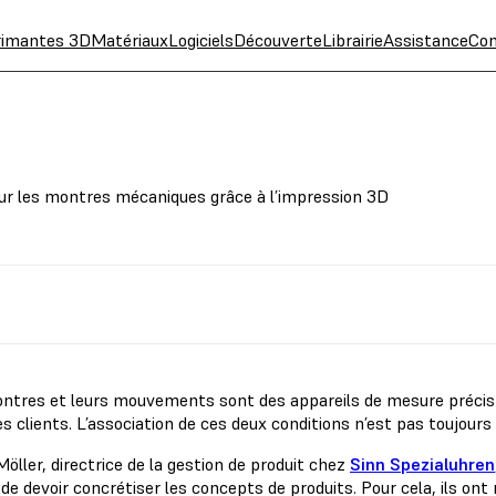
rimantes 3D
Matériaux
Logiciels
Découverte
Librairie
Assistance
Con
our les montres mécaniques grâce à l’impression 3D
ntres et leurs mouvements sont des appareils de mesure précis qu
s clients. L’association de ces deux conditions n’est pas toujours
öller, directrice de la gestion de produit chez
Sinn Spezialuhren
i de devoir concrétiser les concepts de produits. Pour cela, ils