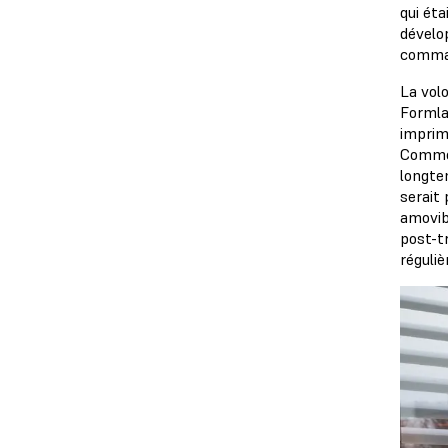
qui éta
dévelo
comman
La vol
Formlab
imprim
Comme i
longte
serait 
amovibl
post-t
réguli