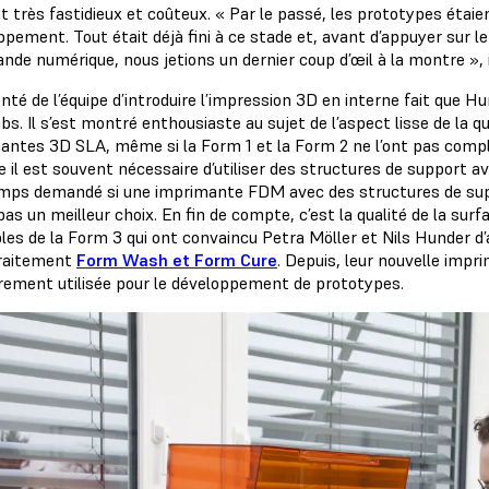
it très fastidieux et coûteux. « Par le passé, les prototypes étaie
ppement. Tout était déjà fini à ce stade et, avant d’appuyer sur 
de numérique, nous jetions un dernier coup d’œil à la montre », 
onté de l’équipe d’introduire l’impression 3D en interne fait que
s. Il s’est montré enthousiaste au sujet de l’aspect lisse de la q
antes 3D SLA, même si la Form 1 et la Form 2 ne l’ont pas compl
l est souvent nécessaire d’utiliser des structures de support ave
mps demandé si une imprimante FDM avec des structures de supp
pas un meilleur choix. En fin de compte, c’est la qualité de la su
es de la Form 3 qui ont convaincu Petra Möller et Nils Hunder d’a
raitement
Form Wash et Form Cure
. Depuis, leur nouvelle imp
èrement utilisée pour le développement de prototypes.