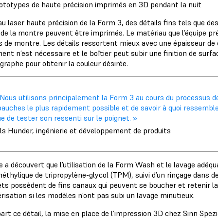
ototypes de haute précision imprimés en 3D pendant la nuit
u laser haute précision de la Form 3, des détails fins tels que de
r de la montre peuvent être imprimés. Le matériau que l’équipe pr
rs de montre. Les détails ressortent mieux avec une épaisseur d
ent n’est nécessaire et le boîtier peut subir une finition de sur
ographe pour obtenir la couleur désirée.
Nous utilisons principalement la Form 3 au cours du processus de
auches le plus rapidement possible et de savoir à quoi ressemble
e de tester son ressenti sur le poignet. »
ils Hunder, ingénierie et développement de produits
e a découvert que l’utilisation de la Form Wash et le lavage adéq
hylique de tripropylène-glycol (TPM), suivi d’un rinçage dans de l
ts possèdent de fins canaux qui peuvent se boucher et retenir la ré
risation si les modèles n’ont pas subi un lavage minutieux.
art ce détail, la mise en place de l’impression 3D chez Sinn Spez