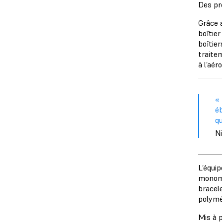
Des pr
Grâce a
boîtie
boîtie
traitem
à l’aér
« 
éb
qu
N
L’équip
monomét
bracele
polymé
Mis à p