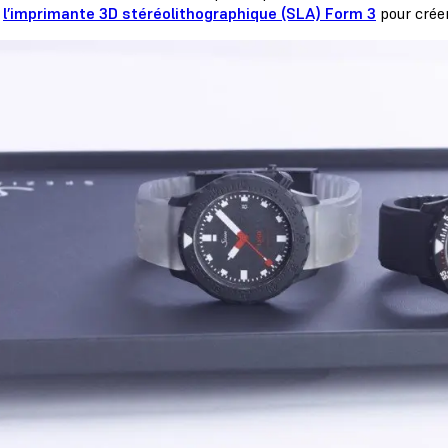
r
l’imprimante 3D stéréolithographique (SLA) Form 3
pour crée