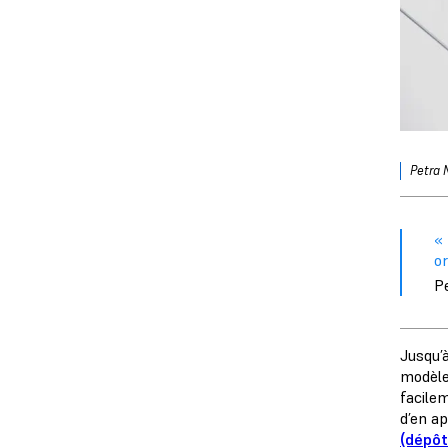
Petra 
«
or
Pe
Jusqu’
modèle
facile
d’en ap
(dépôt