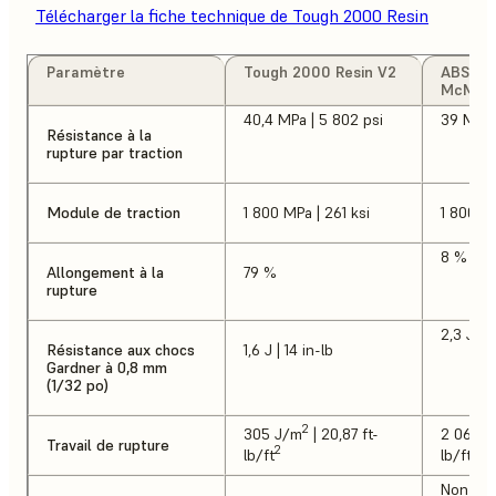
Télécharger la fiche technique de Tough 2000 Resin
Paramètre
Tough 2000 Resin V2
ABS, fe
McMast
40,4 MPa | 5 802 psi
39 MPa |
Résistance à la
rupture par traction
Module de traction
1 800 MPa | 261 ksi
1 800 MP
8 %
Allongement à la
79 %
rupture
2,3 J | 
Résistance aux chocs
1,6 J | 14 in-lb
Gardner à 0,8 mm
(1/32 po)
2
305 J/m
| 20,87 ft-
2 060 
Travail de rupture
2
2
lb/ft
lb/ft
Non tes