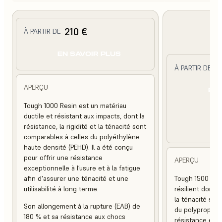
210 €
À PARTIR DE
EN SAVOIR PLUS
2
À PARTIR DE
APERÇU
EN 
Tough 1000 Resin est un matériau
ductile et résistant aux impacts, dont la
résistance, la rigidité et la ténacité sont
comparables à celles du polyéthylène
haute densité (PEHD). Il a été conçu
pour offrir une résistance
APERÇU
exceptionnelle à l’usure et à la fatigue
afin d'assurer une ténacité et une
Tough 1500 Res
utilisabilité à long terme.
résilient dont la
la ténacité son
Son allongement à la rupture (EAB) de
du polypropylèn
180 % et sa résistance aux chocs
résistance exce