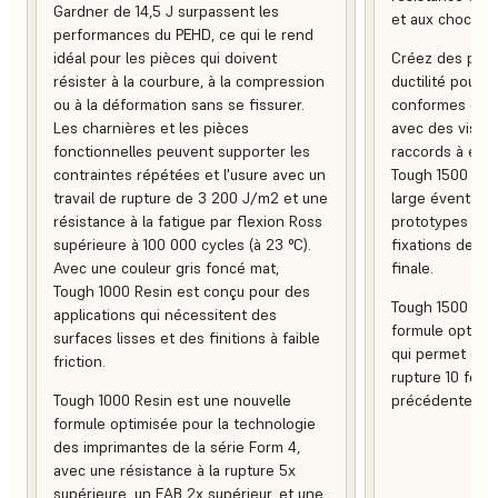
Gardner de 14,5 J surpassent les
et aux chocs.
performances du PEHD, ce qui le rend
idéal pour les pièces qui doivent
Créez des pièces
résister à la courbure, à la compression
ductilité pour
ou à la déformation sans se fissurer.
conformes ou d
Les charnières et les pièces
avec des vis a
fonctionnelles peuvent supporter les
raccords à encl
contraintes répétées et l'usure avec un
Tough 1500 Resi
travail de rupture de 3 200 J/m2 et une
large éventail d
résistance à la fatigue par flexion Ross
prototypes fonc
supérieure à 100 000 cycles (à 23 °C).
fixations destin
Avec une couleur gris foncé mat,
finale.
Tough 1000 Resin est conçu pour des
Tough 1500 Res
applications qui nécessitent des
formule optimis
surfaces lisses et des finitions à faible
qui permet d’ob
friction.
rupture 10 fois 
Tough 1000 Resin est une nouvelle
précédente.
formule optimisée pour la technologie
des imprimantes de la série Form 4,
avec une résistance à la rupture 5x
supérieure, un EAB 2x supérieur, et une