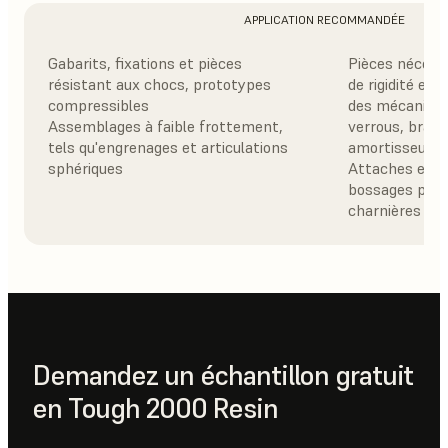
APPLICATION RECOMMANDÉE
Gabarits, fixations et pièces
Pièces nécess
résistant aux chocs, prototypes
de rigidité et 
compressibles
des mécanisme
Assemblages à faible frottement,
verrous, bras f
tels qu'engrenages et articulations
amortisseurs
sphériques
Attaches et b
bossages pour
charnières
Demandez un échantillon gratuit
en Tough 2000 Resin