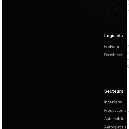
Logiciels
PreForm
P
s
Dashboard
F
S
Secteurs
Ingénierie
Production ind
Automobile
Aérospatiale