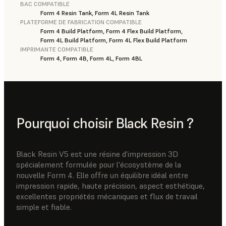
BAC COMPATIBLE
Form 4 Resin Tank, Form 4L Resin Tank
PLATEFORME DE FABRICATION COMPATIBLE
Form 4 Build Platform, Form 4 Flex Build Platform,
Form 4L Build Platform, Form 4L Flex Build Platform
IMPRIMANTE COMPATIBLE
Form 4, Form 4B, Form 4L, Form 4BL
Pourquoi choisir Black Resin ?
Black Resin V5 est une résine d'impression 3D
spécialement formulée pour l'écosystème de la
nouvelle Form 4. Elle offre un équilibre idéal entre
impression rapide, haute précision, aspect esthétique,
excellentes propriétés mécaniques et flux de travail
simple et fiable.