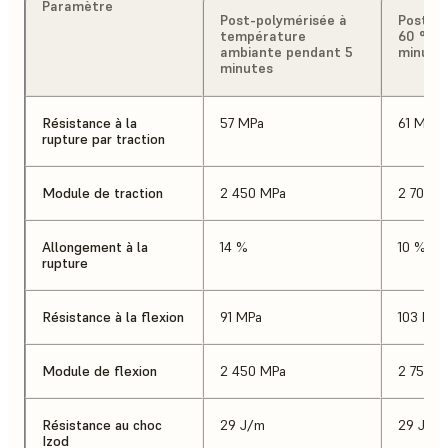
Paramètre
Post-polymérisée à
Post-po
température
60 °C p
ambiante pendant 5
minute
minutes
Résistance à la
57 MPa
61 MPa
rupture par traction
Module de traction
2 450 MPa
2 700 M
Allongement à la
14 %
10 %
rupture
Résistance à la flexion
91 MPa
103 MPa
Module de flexion
2 450 MPa
2 750 M
Résistance au choc
29 J/m
29 J/m
Izod