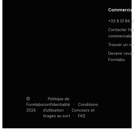
Commercia
+33 8 01 84 1
Contacter l’é
commerciale
Trouver un r
Devenir reve
Formlabs
©
Politique de
Formlabs
confidentialité
·
Conditions
2026
d’utilisation
·
Concours et
tirages au sort
·
FAQ