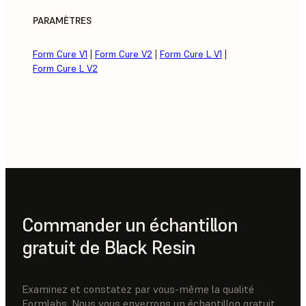
PARAMÈTRES
Form Cure V1
|
Form Cure V2
|
Form Cure L V1
|
Form Cure L V2
Commander un échantillon
gratuit de Black Resin
Examinez et constatez par vous-même la qualité
Formlabs. Nous vous enverrons un échantillon gratuit