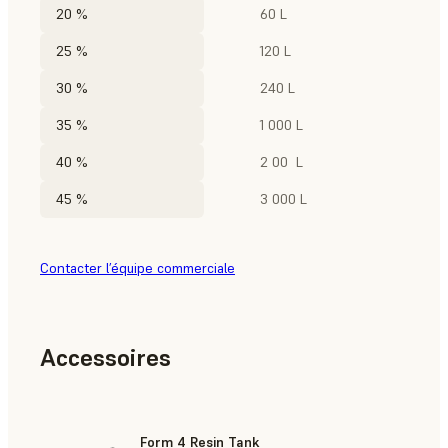
20 %
60 L
25 %
120 L
30 %
240 L
35 %
1 000 L
40 %
2 00 L
45 %
3 000 L
Contacter l’équipe commerciale
Accessoires
Form 4 Resin Tank