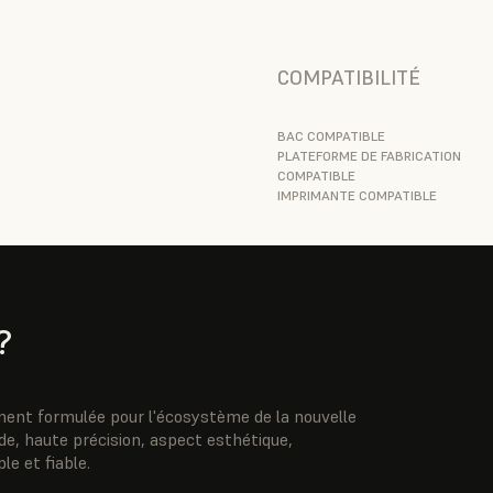
COMPATIBILITÉ
BAC COMPATIBLE
PLATEFORME DE FABRICATION
COMPATIBLE
IMPRIMANTE COMPATIBLE
?
ment formulée pour l'écosystème de la nouvelle
ide, haute précision, aspect esthétique,
le et fiable.