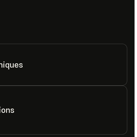
miques
tions