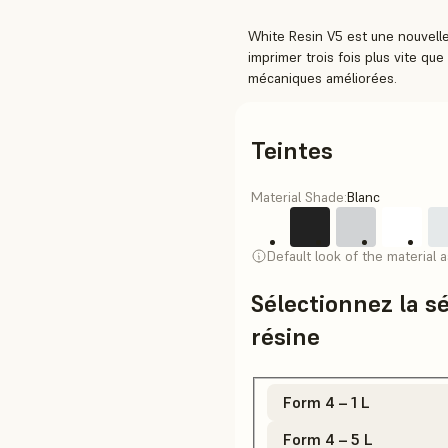
White Resin V5 est une nouvelle 
imprimer trois fois plus vite qu
mécaniques améliorées.
Teintes
Material Shade:
Blanc
Default look of the material 
Sélectionnez la s
résine
Form 4 – 1 L
Form 4 – 5 L