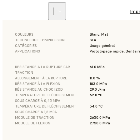
Imp
COULEURS
Blanc, Mat
TECHNOLOGIE D’IMPRESSION
SLA
CATÉGORIES
Usage général
APPLICATIONS
Prototypage rapide, Dentair
RÉSISTANCE À LA RUPTURE PAR
61.0 MPa
TRACTION
ALLONGEMENT À LA RUPTURE
11.0 %
RÉSISTANCE À LA FLEXION
103.0 MPa
RÉSISTANCE AU CHOC IZOD
29.0 J/m
TEMPÉRATURE DE FLÉCHISSEMENT
62.0 °C
SOUS CHARGE À 0,45 MPA
TEMPÉRATURE DE FLÉCHISSEMENT
54.0 °C
SOUS CHARGE À 1,8 MPA
MODULE DE TRACTION
2650.0 MPa
MODULE DE FLEXION
2750.0 MPa