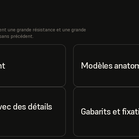
ent une grande résistance et une grande
é sans précédent.
nt
Modèles anato
vec des détails
Gabarits et fixa