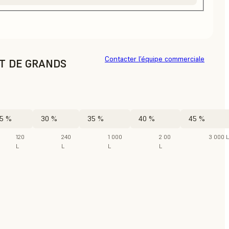
Contacter l’équipe commerciale
AT DE GRANDS
5 %
30 %
35 %
40 %
45 %
120
240
1 000
2 00
3 000 L
L
L
L
L