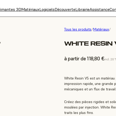
rimantes 3D
Matériaux
Logiciels
Découverte
Librairie
Assistance
Con
Tous les produits
/
Matériaux
/
WHITE RESIN 
e
à partir de 118,80 €
incl. 20
White Resin V5 est un matériau p
impression rapide, une grande p
mécaniques et un flux de travail 
Créez des pièces rigides et soli
moulées par injection. White Res
traits les plus fins.