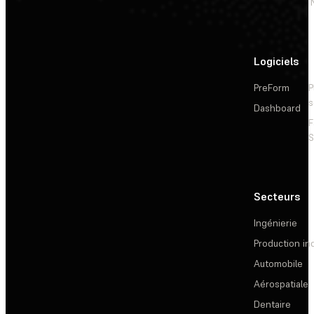
Logiciels
PreForm
P
s
Dashboard
F
S
Secteurs
Ingénierie
Production ind
Automobile
Aérospatiale
Dentaire