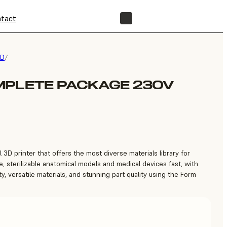
tact
BOUTIQUE
3D
/
MPLETE PACKAGE 230V
 3D printer that offers the most diverse materials library for
, sterilizable anatomical models and medical devices fast, with
ty, versatile materials, and stunning part quality using the Form