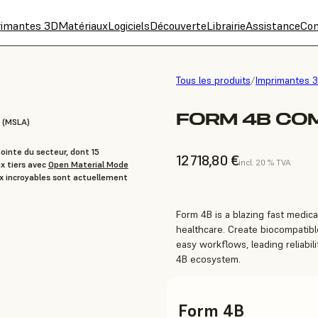
rimantes 3D
Matériaux
Logiciels
Découverte
Librairie
Assistance
Con
Tous les produits
/
Imprimantes 
FORM 4B CO
 (MSLA)
ointe du secteur, dont 15
12 718,80 €
incl. 20 % TVA
x tiers avec
Open Material Mode
x incroyables sont actuellement
Form 4B is a blazing fast medical
healthcare. Create biocompatible
easy workflows, leading reliabili
4B ecosystem.
Form 4B