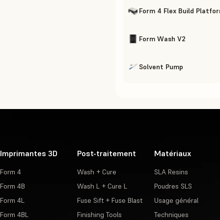
Form 4 Flex Build Platfo
Form Wash V2
Solvent Pump
Imprimantes 3D
Post-traitement
Matériaux
Form 4
Wash + Cure
SLA Resins
Form 4B
Wash L + Cure L
Poudres SLS
Form 4L
Fuse Sift + Fuse Blast
Usage général
Form 4BL
Finishing Tools
Techniques