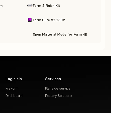
rm
Form 4 Finish Kit
Form Cure V2 230V
Open Material Mode for Form 4B
Logiciels
Services
PreForm
Plans de service
Dashboard
Factory Solutions