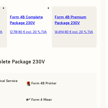
Form 4B Complete
Form 4B Premium
Package 230V
Package 230V
VA
12 718,80 €
incl. 20 % TVA
14 494,80 €
incl. 20 % TVA
lete Package 230V
cal Service
Form 4B Printer
Form 4 Mixer