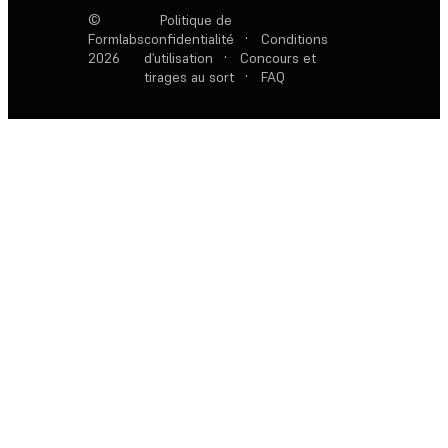
©
Politique de
Formlabs
confidentialité
·
Conditions
2026
d’utilisation
·
Concours et
tirages au sort
·
FAQ