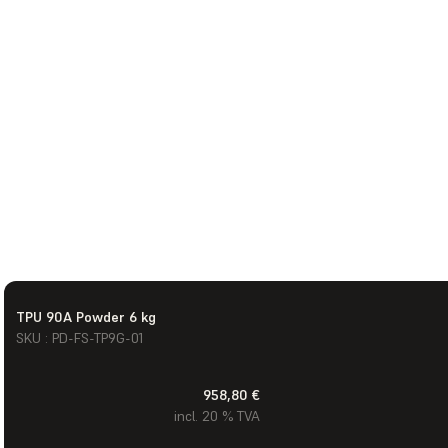
TPU 90A Powder 6 kg
SKU : PD-FS-TP9G-01
958,80 €
incl. 20 % TVA