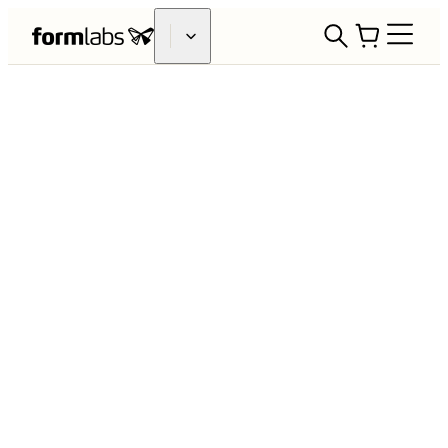
Stampa 3D per supportare gli sforzi
della COVID-19 Response
Formlabs si impegna ad aiutare la
comunità medica nell'uso della stampa
3D per affrontare l'epidemia di COVID-
19 e le conseguenti difficoltà relative
alle catene di fornitura. Stiamo
collaborando con decine di ospedali,
sistemi sanitari e agenzie
governative di tutto il mondo su vari
progetti, dai test per la COVID-19 ai
dispositivi di protezione individuale, fino
all'attrezzatura medica.