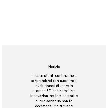
medico
Stampa 3D professionale per supportare le
tue esigenze di attrezzature mediche
Scopri di più
Notizie
I nostri utenti continuano a
sorprenderci con nuovi modi
rivoluzionari di usare la
stampa 3D per introdurre
innovazioni nei loro settori, e
quello sanitario non fa
eccezione. Molti clienti