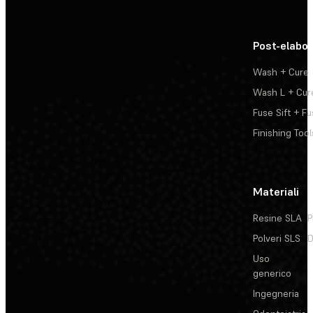
Post-elabo
Wash + Cure
Wash L + Cur
Fuse Sift + Fu
Finishing Tool
Materiali
Resine SLA
P
Polveri SLS
D
Uso
generico
Ingegneria