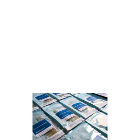
Se l'organizzazione sanitaria per cui
lavori sta considerando l'uso della
stampa 3D in relazione alla COVID-19 o
ad altre applicazioni mediche, ti
consigliamo di leggere la nostra
guida:
Considerazioni per la
produzione di dispositivi medici
sicuri ed efficaci
.