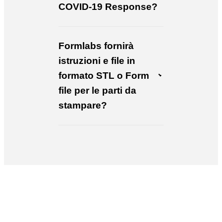
COVID-19 Response?
Formlabs fornirà
istruzioni e file in
formato STL o Form
file per le parti da
stampare?
Vuoi saperne di più sulla stampa 3D per il
settore sanitario?