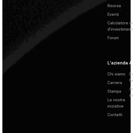
Risorse
Eventi
Calcolatore di
d'investiment
Forum
L'azienda
A
Chi siamo
C
l'
Carriera
Ar
Stampa
as
Le nostre
iniziative
Contatti