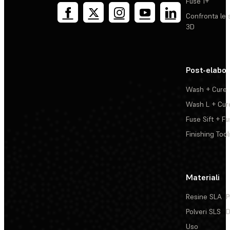
Fuse 1+
Confronta le 
3D
Post-elabo
Wash + Cure
Wash L + Cur
Fuse Sift + Fu
Finishing Tool
Materiali
Resine SLA
P
Polveri SLS
D
Uso