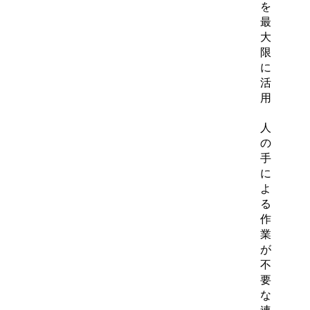
を
最
大
限
に
活
用
人
の
手
に
よ
る
作
業
が
不
要
な