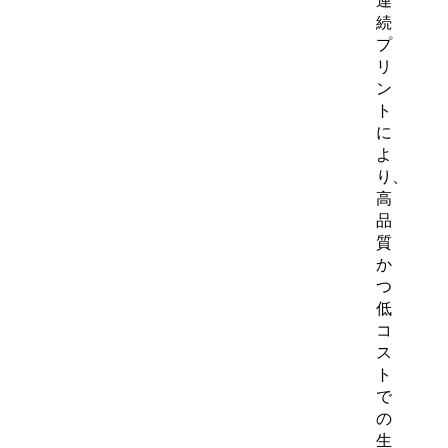
連
続
プ
リ
ン
ト
に
よ
り、
高
品
質
か
つ
低
コ
ス
ト
で
の
生