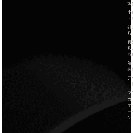
製
小
ト
射
形
真
形
成
治
製
ア
／
マ
カ
マ
ー
ン