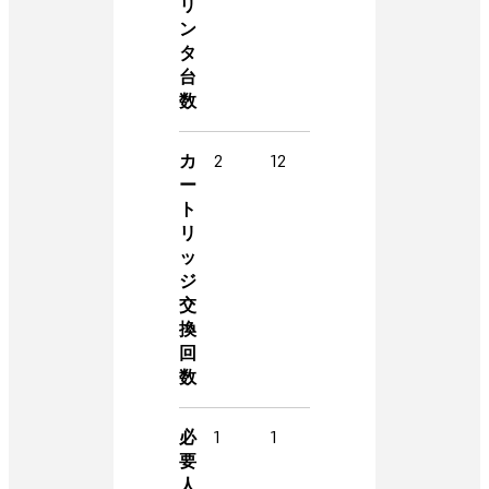
リ
ン
タ
台
数
カ
2
12
ー
ト
リ
ッ
ジ
交
換
回
数
必
1
1
要
人