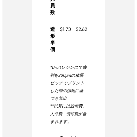
員
数
造
$1.73
$2.62
形
単
価
*Draftレジンにて歯
列を200µmの積層
ピッチでプリント
した際の情報に基
づき算出
**試算には設備費、
人件費、償却費が含
まれます。