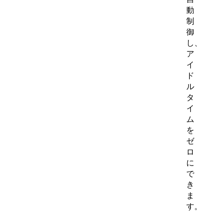
動
制
御
し、
ア
イ
ド
ル
タ
イ
ム
を
ゼ
ロ
に
で
き
ま
す。