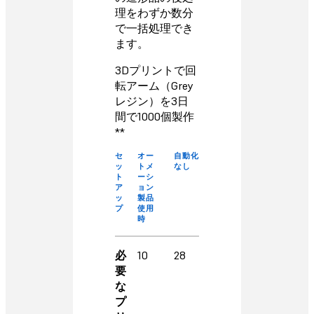
理をわずか数分
で一括処理でき
ます。
3Dプリントで回
転アーム（Grey
レジン）を3日
間で1000個製作
**
セ
オー
自動化
ッ
トメ
なし
ト
ーシ
ア
ョン
ッ
製品
プ
使用
時
必
10
28
要
な
プ