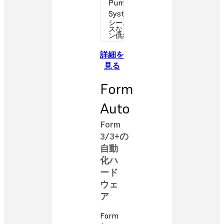
Pumping
System
シームレ
スなレジ
ン供給
詳細を
見る
Form
Auto
Form
3/3+の
自動
化ハ
ード
ウェ
ア
Form