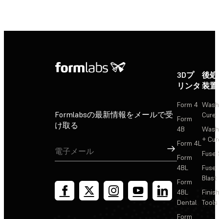
正規販売代理店を探す
3Dプ
後処
リンタ
装置
Form 4
Wash
Formlabsの最新情報をメールで受
Cure
Form
け取る
4B
Wash
+ Cur
Form 4L
サインアップ
Fuse 
Form
4BL
Fuse
Blast
Form
4BL
Finis
Dental
Tools
Form