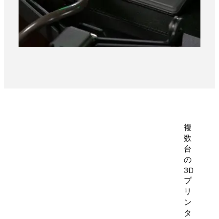
複
数
台
の
3D
プ
リ
ン
タ