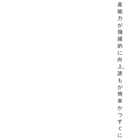
産
能
力
が
飛
躍
的
に
向
上。
誰
も
が
簡
単
か
つ
す
ぐ
に