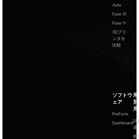
Auto
Fuse X1
Fuse 1+
3Dプリ
ンタを
比較
ソフトウ
用
ェア
別
用
PreForm
試
Dashboard
途
樹