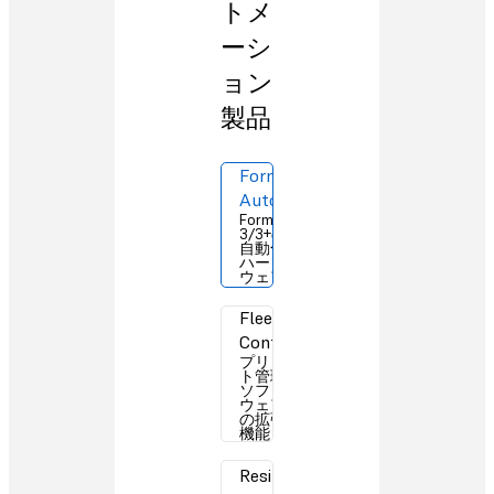
トメ
ーシ
ョン
製品
Form
Auto
Form
3/3+の
自動化
ハード
ウェア
Fleet
Control
プリン
ト管理
ソフト
ウェア
の拡張
機能
Resin