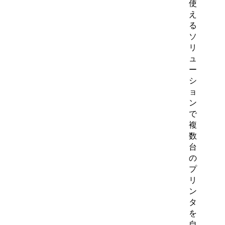
使
え
る
ソ
リ
ュ
ー
シ
ョ
ン
で
複
数
台
の
プ
リ
ン
タ
を
自