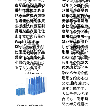
ング
少量生産や
カートリッジ式で
造形3Dプリント
造形品を洗浄用の
リーニング作業
プリンタは、ノ
ビルドチャンバ
機能確認用
カスタム生
手軽に交換できる
は、合理化された
溶剤で洗い、造形
と機器が必要。
ンストップでの
ーから造形品を
試作
産
ため、材料の切替
ワークフローと超
品表面に残ってい
従来のSLSプリン
連続生産に対応
取り出し、表面
コンセプト
機能確認用
も高速に行えま
高速造形で高品質
る未硬化の液体レ
タより作業量が
できるよう開発
に付着している
モデル
試作
す。
な機能試作や実製
ジンを洗い流し、
少なく、高速か
されています。
余分な粉末を取
ラピッドツ
高強度・高
品用部品を製作で
滑らかな表面に仕
つサステナブル
造形スペースと
り除きます。未
ーリング
耐久性の生
きます。大容量の
上げます。Form
にプリント可
なるビルドチャ
使用のパウダー
治具
産／組立用
Form 4LやForm
Washもしくは
能。
ンバーは取り外
は回収・保管
少量生産
治具
4BLは、大型部品
Form Wash Lのご
しが可能で、造
し、次回以降の
歯科モデル
医療器具、
の生産や小型部品
使用で後処理を自
形後そのまま
造形で再利用い
や器具類
歯科修復
のバッチ生産を最
動化できます。
Fuse Siftに設置
ただけます。オ
医療用模型
物、義肢装
小限の介入で行え
し、その間にス
ールインワンの
や医療器具
具など
るプリンタです。
ペアのビルドチ
後処理装置、
ジュエリー
ャンバーで次の
Fuse Siftのご使
の試作およ
造形を始めるこ
用でこれらすべ
び鋳造
とで連続プリン
てが1台で完了し
模型や美術
トが可能です。
ます。
用小道具
大型モデルの場
合でも、造形時
間の半分程度の
Form 4LとForm 4BL