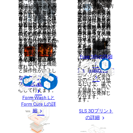
知をお送りする
Force
ボ、作業場、製造
初めてベンチト
3Dプリンタで
源を照射し、光重
Formlabsは非対面
合は、光学システ
レーザーで細か
プが効率的に行
低限で済むSLS方
ほか、フルカラ
Formlabsの自動洗
Display™（LFD）
現場等、様々な環
ップサイズで実
す。もちろん、
合という化学反応
での配送、および
ムをユーザー様ご
な粉末状の高分
えるハードウェ
式専用の高度後
ーのタッチスク
浄および二次硬化
テクノロジーによ
境に対応できるよ
現したFuseシリ
面積が広く定期
を利用して硬化さ
オンラインまたは
自身で簡単に交換
子樹脂材料を焼
アとソフトウェ
処理ソリューシ
リーンに表示さ
ソリューションに
り、優れた表面品
う設計されていま
ーズは、高品質
的な清掃が行わ
せる造形方式で
対面にて高度なト
いただけます。プ
結することで造
ア設計。直感的
ョンで、造形後
れる図解入りの
より、SLA光造形
質と造形精度を実
す。最も小型の
な実製品用部品
れる環境であれ
す。
レーニングを提供
リンタを返送いた
形します。
なインターフェ
の後処理を最短
各ステップに従
の後処理手順を効
現し、高い信頼性
SLA光造形プリン
や各種治具のバ
ば、オフィス環
しており、チーム
だいてから交換す
ースでプリント
15分で完了させ
って造形および
率化し、時間と作
と安定性を備えた
タ、Form 4 / Form
ッチ生産・連続
境でもご使用い
全体での研修を簡
る必要がなく、可
やメンテナンス
ます。
メンテナンス作
業量を最低限に抑
工業品質の3Dプリ
4Bは卓上に設置で
生産を可能にし
ただけます。
単に実施できま
能な限りアップタ
の各手順を丁寧
業を簡単に実施
えながら一貫して
ントを必要とする
きるテスクトップ
ます。シンプル
Fuse Siftの詳細
す。
イムを維持できま
に説明。オンラ
いただけます。
高品質に仕上げま
多くのお客様に選
サイズです。
な作業手順と従
す。故障検出機能
インまたは対面
す。
ばれています。
来の工業用SLS
Fuse Blastの詳細
と操作性が向上し
で短時間のトレ
3Dプリンタの数
たことで、実験的
ーニングを受け
Form Washと
SLA光造形方式3D
分の一という低
な造形もさらに安
るだけで、誰で
Form Cureの詳細
プリントの詳細
コストで、高い
心して行えます。
も簡単に使いこ
生産性を発揮し
なせます。
Form Wash Lと
ます。
Form Cure Lの詳
細
SLS 3Dプリント
の詳細