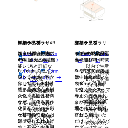
詳細を見る
メリット
材料ライブラリ
Form 4 & Form 4B
サポート材
詳細を見る
メリット
材料ライブラリ
空
サポート材
200 × 125 × 210
幅広い用途対応の
ライトタッチサポ
Form
超高速造形
Form
8種類の工業品質
330 x 330 x 565
サポート材が不
Fuse
実製品用部
Fuse
mm
mm
40種類以上の高機
ート
造形の精密
高機能材料
要
品を24時間
4
4L
1+
X1
能レジン
さと詳細な
以内で生産
Formlabsのライト
Fuse 1+ 30Wで
SLS方式による造
Form
Form
ディテール
優れた機械
純シリコン材料か
タッチサポート
は、Nylon 12、
形中は未焼結パ
4B
4BL
の表現
的特性を備
らTPUライクな材
は、サポート材と
Nylon 11、
ウダーが造形品
高い造形精
えた材料
料、高強度、高耐
造形品の接点を極
TPU（エラストマ
を支えるため、
度と表面品
非常に高い
久性、高剛性材料
小化することで、
ー）、ガラスお
専用のサポート
質
造形精度と
など、試作品製作
サポート痕を最小
よび炭素繊維充
材が不要で後処
幅広い材料
造形品質
や量産向けに多彩
化。サンドペーパ
填ナイロン複合
理の作業が軽減
の選択肢
サポート材
な材料の中からお
ー等で軽く磨くだ
材がご利用いた
されます。
誰もが簡単
が不要
選びいただけま
けで美しく仕上げ
だけます。SLSパ
に扱える使
高効率のシ
す。高温での使用
ることができま
ウダーはすべ