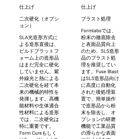
仕上げ
仕上げ
二次硬化（オプシ
ブラスト処理
ョン）
Formlabsでは、
SLA光造形方式に
粉末の徹底除去
よる造形直後は、
と表面品質向上
ビルドプラットフ
のため、SLS造形
ォーム上の造形品
品のブラスト処
はまだ完全に硬化
理を推奨してい
していません。紫
ます。Fuse Blast
外線光と熱による
はSLS造形品向け
二次硬化を経て本
に高度に自動化
来の機械的特性を
された後処理装
発揮します。高機
置で、簡単操作
能材料や生体適合
で造形品から粉
性材料による造形
末を除去し、オ
では、二次硬化は
プションの研磨
特に重要です。
機能で工業品質
Form Cureもしく
の滑らかな表面