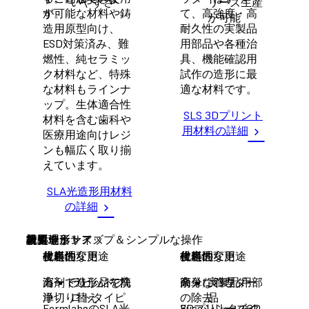
いやすさ
リーズ生産
が可能な材料や鋳
す。
て、高強度・高
が可能
造用原型向け、
耐久性の実製品
ESD対策済み、難
用部品や各種治
燃性、純セラミッ
具、機能確認用
ク材料など、特殊
試作の造形に最
な材料もラインナ
適な材料です。
ップ。生体適合性
SLS 3Dプリント
材料を含む歯科や
用材料の詳細
医療用途向けレジ
ンも幅広く取り揃
えています。
SLA光造形用材料
の詳細
概要
材料
最大造形サイズ
簡単セットアップ＆シンプルな操作
メンテナンス
後処理
設置場所
代表的な用途
材料の変更
生産性
後処理
代表的な用途
材料の変更
生産性
後処理
カートリッジで簡
高
溶剤で造形品を洗
ラピッドプ
簡単に管理
高
余分なパウダー
実製品用部
単切り替え
浄
ロトタイピ
の除去
品
FormlabsのSLA光
3Dプリンタのク
Fuseシリーズ3D