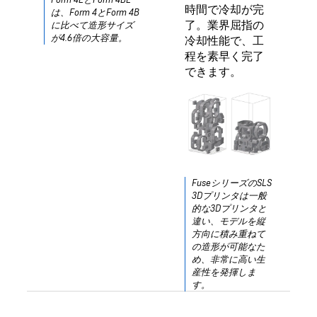
時間で冷却が完
は、Form 4とForm 4B
了。業界屈指の
に比べて造形サイズ
が4.6倍の大容量。
冷却性能で、工
程を素早く完了
できます。
FuseシリーズのSLS
3Dプリンタは一般
的な3Dプリンタと
違い、モデルを縦
方向に積み重ねて
の造形が可能なた
め、非常に高い生
産性を発揮しま
す。