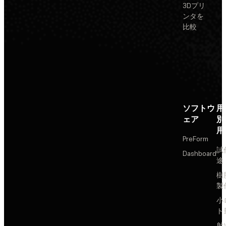
3Dプリ
ンタを
比較
ソフトウ
用
ェア
別
用
PreForm
試
Dashboard
途
樹
製
小
ト
射