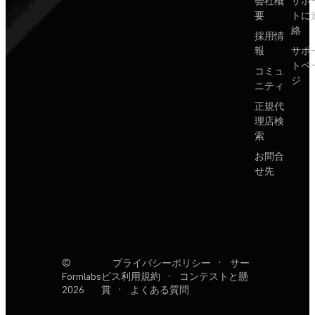
会社概
サポ
要
トに
絡
採用情
報
サポ
トペ
コミュ
ジ
ニティ
正規代
理店検
索
お問合
せ先
©
プライバシーポリシー
·
サー
Formlabs
ビス利用規約
·
コンテストと懸
2026
賞
·
よくある質問