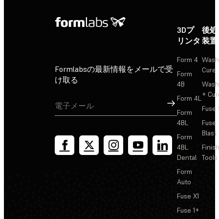
3Dプ
後処
リンタ
装置
Form 4
Wash
Formlabsの最新情報をメールで受
Cure
Form
け取る
4B
Wash
+ Cur
Form 4L
サインアップ
Fuse 
Form
4BL
Fuse
Blast
Form
4BL
Finis
Dental
Tools
Form
Auto
Fuse X1
Fuse 1+