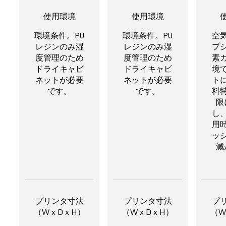
使用環境
使用環境
環境条件。PU
環境条件。PU
空
レジンのみ湿
レジンのみ湿
プ
度管理のため
度管理のため
素
ドライキャビ
ドライキャビ
境
ネットが必要
ネットが必要
ト
です。
です。
料
限
し
用
ッ
減
プリンタ寸法
プリンタ寸法
プ
（W x D x H）
（W x D x H）
（W 