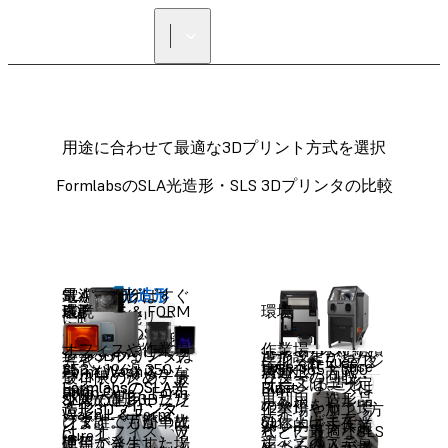
正規販売代理店を探す
用途に合わせて最適な3Dプリント方式を選択
FormlabsのSLA光造形・SLS 3Dプリンタの比較
SLA光造形
電源に繋げばすぐ
最小限
SLA光造形
SLS（粉末焼結積
SLSの管理も簡単
高効率
SLS
造形方式
表面品質
FORM 4L & FORM
環境
造形方式
表面品質
FUSE 1+ 30W &
環境
に造形可能
FORMシリー
層造形）方式
に
メンテナンスの
4BL
FUSE 1
FormlabsのSLA光
ズ
光造形
必要性を最小限
FUSEシリー
SLA光造形
積層痕がほとんど
オフィスや作業場
SLS（粉末焼結積
ややざらついた
作業場
シンプルなワーク
造形3Dプリンタは
造形設定からパ
方式
ズ
に抑えたFuse 1シ
パウダ
Fuse Sift + Fuse
353 x 196 x 350
165 x 165 x 300
残らない滑らかな
層造形）方式
表面
Form Wash &
フローのため、最
最小限のメンテナ
ウダーの回収・
ーによる造形
リーズは、一定
FormlabsのSLA光
FormlabsのSLA光
Fuseシリーズは
Blast
mm
mm
Form Cure、Form
表面
SLA光造形3Dプリ
小限のトレーニン
ンスで運用いただ
再利用、造形品
の余裕をもって
造形3Dプリンタ
造形3Dプリンタ
工業品質のSLS方
作業場や加工場
Wash L & Form
ンタは、液体の光
グで誰でも簡単に
けます。万が一故
SLS方式3Dプリ
の仕上げまで、
効率的で手作業
メンテナンス通
は、次世代のLow
は、オフィス、ラ
式3Dプリントを
などに最適なSLS
Cure L
硬化性レジンに光
使用できます。
障等が発生した場
ンタは、高出力
すべてのステッ
による介入が最