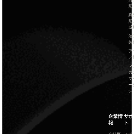
形
真
形
成
治
製
ア
／
マ
カ
マ
ー
ン
企業情
サポ
報
ト