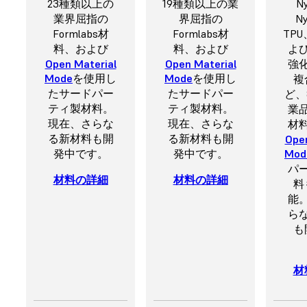
23種類以上の
19種類以上の業
Ny
業界屈指の
界屈指の
Ny
Formlabs材
Formlabs材
TP
料、および
料、および
よ
Open Material
Open Material
強
Mode
を使用し
Mode
を使用し
複
たサードパー
たサードパー
ど、
ティ製材料。
ティ製材料。
業
現在、さらな
現在、さらな
材
る新材料も開
る新材料も開
Open
発中です。
発中です。
Mod
パ
材料の詳細
材料の詳細
料
能
ら
も
材