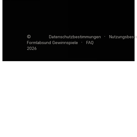
©
Datenschutzbestimmungen
·
Nutzungsbest
Formlabs
und Gewinnspiele
·
FAQ
2026