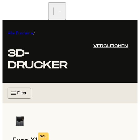
Alle Produkte
/
VERGLEICHEN
3D-
DRUCKER
Filter
Neu