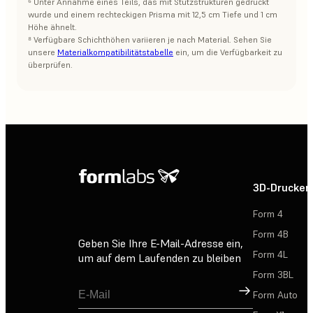
⁶ Unter Annahme eines Teils, das mit Stützstrukturen gedruckt
wurde und einem rechteckigen Prisma mit 12,5 cm Tiefe und 1 cm
Höhe ähnelt.
⁸ Verfügbare Schichthöhen variieren je nach Material. Sehen Sie
unsere
Materialkompatibilitätstabelle
ein, um die Verfügbarkeit zu
überprüfen.
3D-Drucker
Form 4
Form 4B
Geben Sie Ihre E-Mail-Adresse ein,
Form 4L
um auf dem Laufenden zu bleiben
Form 3BL
Registrieren
Form Auto