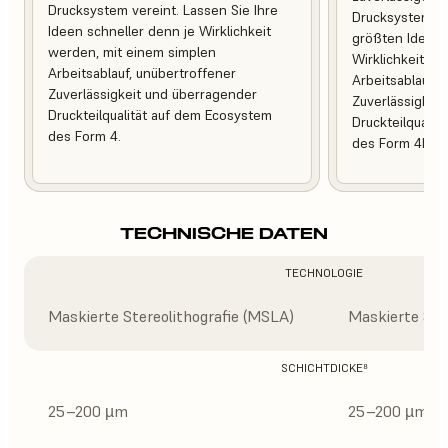
Drucksystem vereint. Lassen Sie Ihre
Drucksystem ver
Ideen schneller denn je Wirklichkeit
größten Ideen 
werden, mit einem simplen
Wirklichkeit w
Arbeitsablauf, unübertroffener
Arbeitsablauf, 
Zuverlässigkeit und überragender
Zuverlässigkei
Druckteilqualität auf dem Ecosystem
Druckteilqualit
des Form 4.
des Form 4L.
TECHNISCHE DATEN
TECHNOLOGIE
Maskierte Stereolithografie (MSLA)
Maskierte Ste
SCHICHTDICKE⁸
25–200 µm
25–200 µm