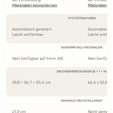
Materialien kennenlernen
Materialien k
STÜTZSTRUKTUREN
Automatisch generiert
Automatisch g
Leicht entfernbar
Leicht entfer
BIOKOMPATIBLE MATERIALIEN
Nein (verfügbar auf Form 4B)
Nein (verfügb
DRUCKERABMESSUNGEN (B × T × H)
39,8 × 36,7 × 55,4 cm
66,4 x 52,8 x
MAXIMALE DRUCKTEILLÄNGE⁶
27,3 cm
Nicht gemess