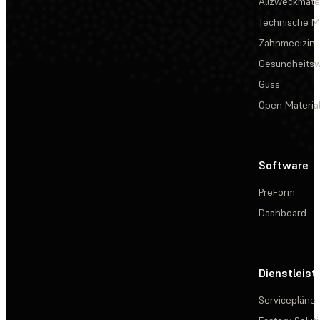
Allzweckmater
Technische Ma
Zahnmedizin
Gesundheits
Guss
Open Materia
Software
PreForm
Dashboard
Dienstleis
Servicepläne