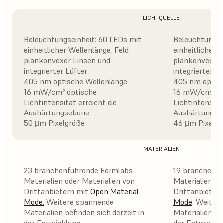
LICHTQUELLE
Beleuchtungseinheit: 60 LEDs mit
Beleuchtungse
einheitlicher Wellenlänge, Feld
einheitlicher 
plankonvexer Linsen und
plankonvexer 
integrierter Lüfter
integrierter L
405 nm optische Wellenlänge
405 nm optis
16 mW/cm² optische
16 mW/cm² op
Lichtintensität erreicht die
Lichtintensitä
Aushärtungsebene
Aushärtungse
50 µm Pixelgröße
46 µm Pixelgr
MATERIALIEN
23 branchenführende Formlabs-
19 branchenfü
Materialien oder Materialien von
Materialien od
Drittanbietern mit
Open Material
Drittanbieter
Mode
.
Weitere spannende
Mode
. Weiter
Materialien befinden sich derzeit in
Materialien be
der Entwicklung.
der Entwicklu