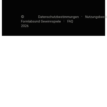
©
Datenschutzbestimmungen
·
Nutzungsbest
Formlabs
und Gewinnspiele
·
FAQ
2026