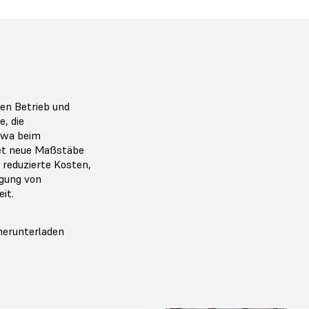
den Betrieb und
, die
twa beim
net neue Maßstäbe
h reduzierte Kosten,
igung von
it.
herunterladen