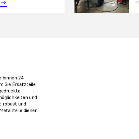
D
e binnen 24
m Sie Ersatzteile
-gedruckte
möglichkeiten und
nd robust und
etallteile dienen.