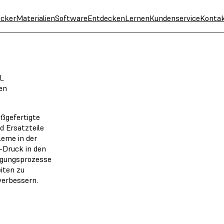
cker
Materialien
Software
Entdecken
Lernen
Kundenservice
Konta
L
ten
ßgefertigte
d Ersatzteile
leme in der
-Druck in den
tigungsprozesse
iten zu
verbessern.