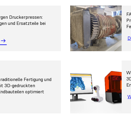
F
rgen Druckerpressen:
Pr
n und Ersatzteile bei
Fe
D
W
3D
aditionelle Fertigung und
En
it 3D-gedruckten
ndbauteilen optimiert
W