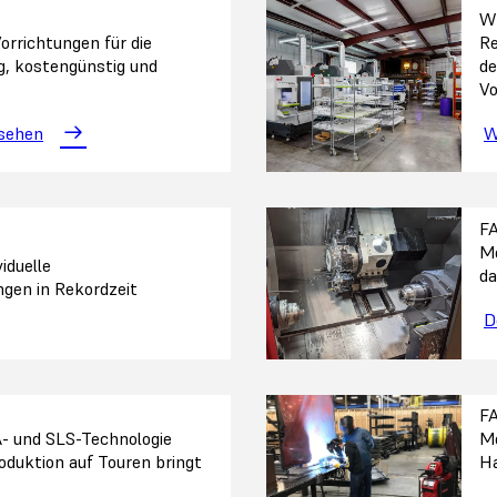
W
orrichtungen für die
Re
g, kostengünstig und
de
Vo
nsehen
W
F
Me
iduelle
da
gen in Rekordzeit
D
F
- und SLS-Technologie
Me
oduktion auf Touren bringt
Ha