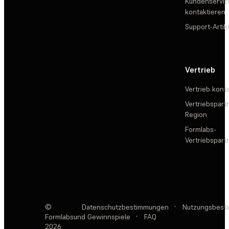
Kundenservic
kontaktieren
Support-Artik
Vertrieb
Vertrieb kont
Vertriebspartn
Region
Formlabs-
Vertriebspar
©
Datenschutzbestimmungen
·
Nutzungsbest
Formlabs
und Gewinnspiele
·
FAQ
2026