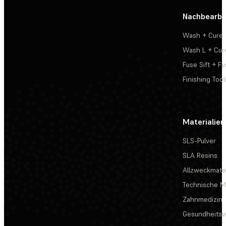
Nachbearbe
Wash + Cure
Wash L + Cur
Fuse Sift + Fu
Finishing Tool
Materialien
SLS-Pulver
SLA Resins
Allzweckmater
Technische Ma
Zahnmedizin
Gesundheits