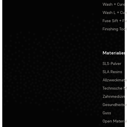
Wash + Cure
Wash L + Cur
Fuse Sift + Fu
Finishing Tool
Materialien
SLS-Pulver
SLA Resins
Allzweckmater
Technische Ma
Zahnmedizin
Gesundheits
Guss
Open Materia