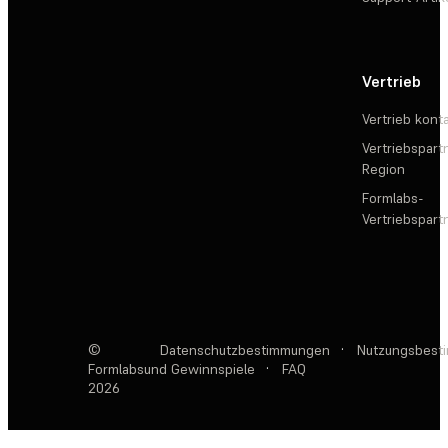
Vertrieb
Vertrieb kont
Vertriebspartn
Region
Formlabs-
Vertriebspar
©
Datenschutzbestimmungen
·
Nutzungsbest
Formlabs
und Gewinnspiele
·
FAQ
2026