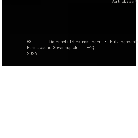
Vertriebspar
©
Datenschutzbestimmungen
·
Nutzungsbest
Formlabs
und Gewinnspiele
·
FAQ
2026