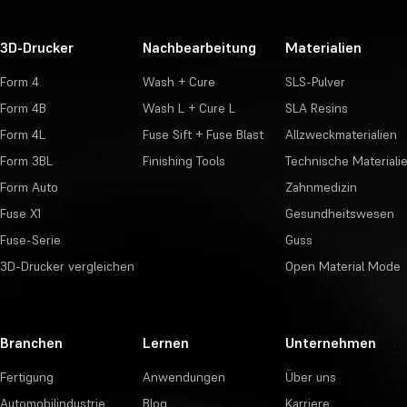
3D-Drucker
Nachbearbeitung
Materialien
Form 4
Wash + Cure
SLS-Pulver
Form 4B
Wash L + Cure L
SLA Resins
Form 4L
Fuse Sift + Fuse Blast
Allzweckmaterialien
Form 3BL
Finishing Tools
Technische Materiali
Form Auto
Zahnmedizin
Fuse X1
Gesundheitswesen
Fuse-Serie
Guss
3D-Drucker vergleichen
Open Material Mode
Branchen
Lernen
Unternehmen
Fertigung
Anwendungen
Über uns
Automobilindustrie
Blog
Karriere