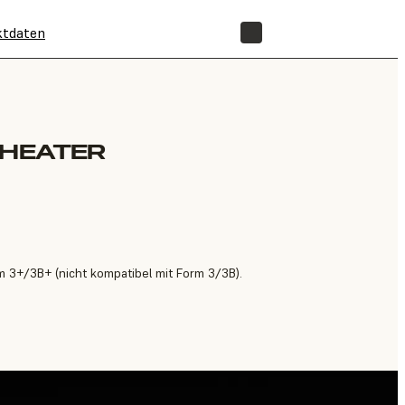
ktdaten
SHOP
 HEATER
m 3+/3B+ (nicht kompatibel mit Form 3/3B).