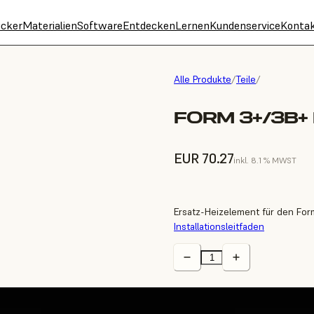
cker
Materialien
Software
Entdecken
Lernen
Kundenservice
Konta
Alle Produkte
/
Teile
/
FORM 3+/3B+
EUR 70.27
inkl. 8.1 % MWST
Ersatz-Heizelement für den For
Installationsleitfaden