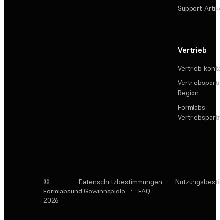
Support-Artik
Vertrieb
Vertrieb kont
Vertriebspartn
Region
Formlabs-
Vertriebspar
©
Datenschutzbestimmungen
·
Nutzungsbest
Formlabs
und Gewinnspiele
·
FAQ
2026