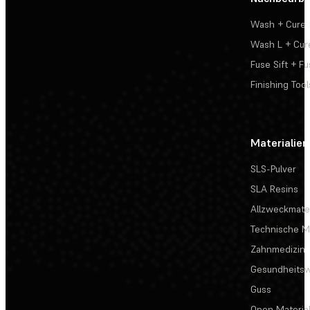
Wash + Cure
Wash L + Cur
Fuse Sift + Fu
Finishing Tool
Materialien
SLS-Pulver
SLA Resins
Allzweckmater
Technische Ma
Zahnmedizin
Gesundheits
Guss
Open Materia