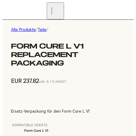
Alle Produkte
/
Teile
/
FORM CURE L V1
REPLACEMENT
PACKAGING
EUR 237.82
inkl. 8.1 % MWST
Ersatz-Verpackung für den Form Cure L V1
KOMPATIBLE GERÄTE
Form Cure L V1