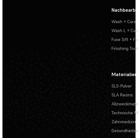
Nachbearbe
Wash + Cure
Wash L + Cur
Fuse Sift + Fu
Finishing Tool
Materialien
SLS-Pulver
SLA Resins
Allzweckmater
Technische Ma
Zahnmedizin
Gesundheits