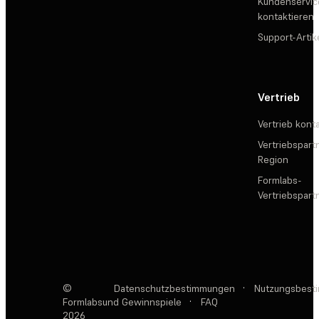
Kundenservic
kontaktieren
Support-Artik
Vertrieb
Vertrieb kont
Vertriebspartn
Region
Formlabs-
Vertriebspar
©
Datenschutzbestimmungen
·
Nutzungsbest
Formlabs
und Gewinnspiele
·
FAQ
2026