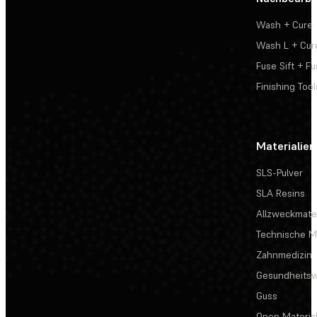
Wash + Cure
Wash L + Cur
Fuse Sift + Fu
Finishing Tool
Materialien
SLS-Pulver
SLA Resins
Allzweckmater
Technische Ma
Zahnmedizin
Gesundheits
Guss
Open Materia