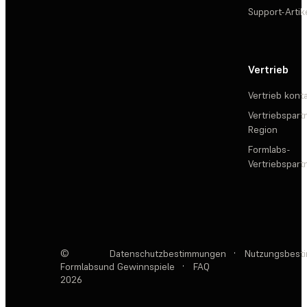
Support-Artik
Vertrieb
Vertrieb kont
Vertriebspartn
Region
Formlabs-
Vertriebspar
©
Datenschutzbestimmungen
·
Nutzungsbest
Formlabs
und Gewinnspiele
·
FAQ
2026