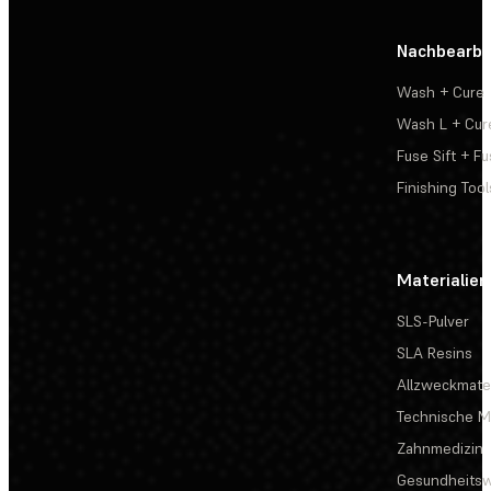
Nachbearbe
Wash + Cure
Wash L + Cur
Fuse Sift + Fu
Finishing Tool
Materialien
SLS-Pulver
SLA Resins
Allzweckmater
Technische Ma
Zahnmedizin
Gesundheits