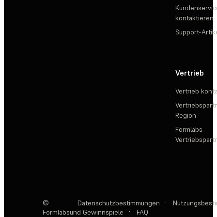
Kundenservic
kontaktieren
Support-Artik
Vertrieb
Vertrieb kont
Vertriebspartn
Region
Formlabs-
Vertriebspar
©
Datenschutzbestimmungen
·
Nutzungsbest
Formlabs
und Gewinnspiele
·
FAQ