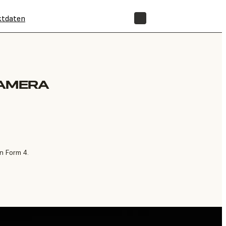
ktdaten
SHOP
CAMERA
n Form 4.