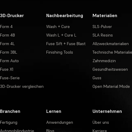
3D-Drucker
Nachbearbeitung
Materialien
Form 4
Wash + Cure
SLS-Pulver
Form 4B
Wash L + Cure L
SLA Resins
Form 4L
Fuse Sift + Fuse Blast
Allzweckmaterialien
Form 3BL
Finishing Tools
Technische Materiali
Form Auto
Zahnmedizin
Fuse X1
Gesundheitswesen
Fuse-Serie
Guss
3D-Drucker vergleichen
Open Material Mode
Branchen
Lernen
Unternehmen
Fertigung
Anwendungen
Über uns
Automobilindustrie
Blog
Karriere