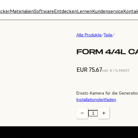
cker
Materialien
Software
Entdecken
Lernen
Kundenservice
Konta
Alle Produkte
/
Teile
/
FORM 4/4L 
EUR 75.67
inkl. 8.1 % MWST
Ersatz-Kamera für die Generatio
Installationsleitfaden