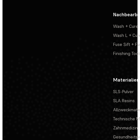
Nachbearbe
Wash + Cure
Wash L + Cur
Fuse Sift + Fu
Finishing Tool
Materialien
SLS-Pulver
SLA Resins
Allzweckmater
Technische Ma
Zahnmedizin
Gesundheits