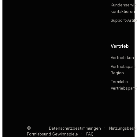
Kundenservic
kontaktieren
Support-Artik
Vertrieb
Vertrieb kont
Vertriebspartn
Region
Formlabs-
Vertriebspar
©
Datenschutzbestimmungen
·
Nutzungsbest
Formlabs
und Gewinnspiele
·
FAQ