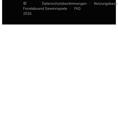
©
Datenschutzbestimmungen
·
Nutzungsbest
Formlabs
und Gewinnspiele
·
FAQ
2026