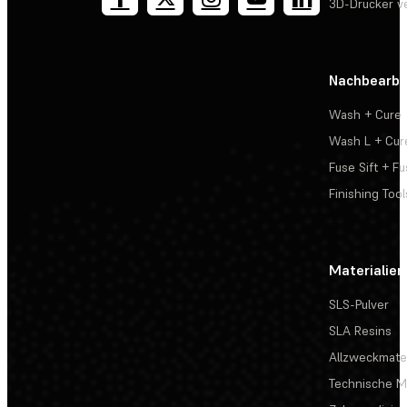
3D-Drucker v
Nachbearbe
Wash + Cure
Wash L + Cur
Fuse Sift + Fu
Finishing Tool
Materialien
SLS-Pulver
SLA Resins
Allzweckmater
Technische Ma